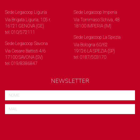
Sede Legacoop Liguria
Sede Legacoop Imperia
Via Brigata Liguria, 105 r.
Via Tommaso Schiva, 48
16121 GENOVA (GE)
18100 IMPERIA (IM)
tel: 010/572111
Sede Legacoop La Spezia
Sede Legacoop Savona
Via Bologna 60/62
Via Cesare Battisti 4/6
19126 LA SPEZIA (SP)
17100 SAVONA (SV)
tel: 0187/503170
tel: 019/8386847
NEWSLETTER