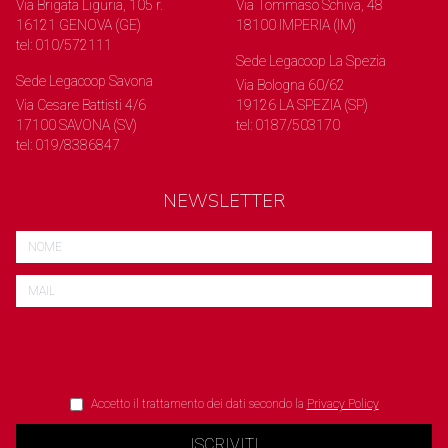
Via Brigata Liguria, 105 r.
Via Tommaso Schiva, 48
16121 GENOVA (GE)
18100 IMPERIA (IM)
tel: 010/572111
Sede Legacoop La Spezia
Sede Legacoop Savona
Via Bologna 60/62
Via Cesare Battisti 4/6
19126 LA SPEZIA (SP)
17100 SAVONA (SV)
tel: 0187/503170
tel: 019/8386847
NEWSLETTER
Accetto il trattamento dei dati secondo la
Privacy Policy
ISCRIVITI