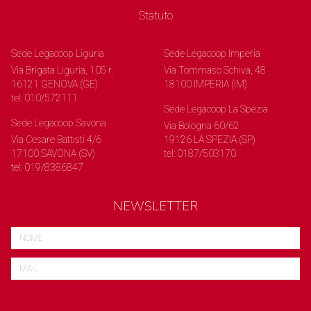
Statuto
Sede Legacoop Liguria
Sede Legacoop Imperia
Via Brigata Liguria, 105 r.
Via Tommaso Schiva, 48
16121 GENOVA (GE)
18100 IMPERIA (IM)
tel: 010/572111
Sede Legacoop La Spezia
Sede Legacoop Savona
Via Bologna 60/62
Via Cesare Battisti 4/6
19126 LA SPEZIA (SP)
17100 SAVONA (SV)
tel: 0187/503170
tel: 019/8386847
NEWSLETTER