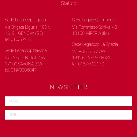
Statuto
Sede Legacoop Liguria
Sede Legacoop Imperia
Via Brigata Liguria, 105 r.
Via Tommaso Schiva, 48
16121 GENOVA (GE)
18100 IMPERIA (IM)
tel: 010/572111
Sede Legacoop La Spezia
Sede Legacoop Savona
Via Bologna 60/62
Via Cesare Battisti 4/6
19126 LA SPEZIA (SP)
17100 SAVONA (SV)
tel: 0187/503170
tel: 019/8386847
NEWSLETTER