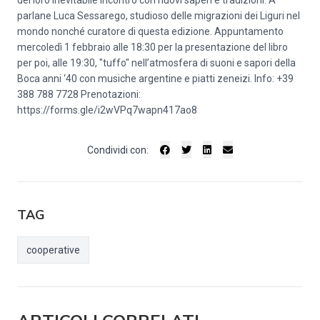
del loro inevitabile incontro con nuovi saperi e tradizioni. A
parlane Luca Sessarego, studioso delle migrazioni dei Liguri nel
mondo nonché curatore di questa edizione. Appuntamento
mercoledì 1 febbraio alle 18:30 per la presentazione del libro
per poi, alle 19:30, "tuffo" nell’atmosfera di suoni e sapori della
Boca anni ‘40 con musiche argentine e piatti zeneizi. Info: +39
388 788 7728 Prenotazioni:
https://forms.gle/i2wVPq7wapn417ao8
Condividi con:
TAG
cooperative