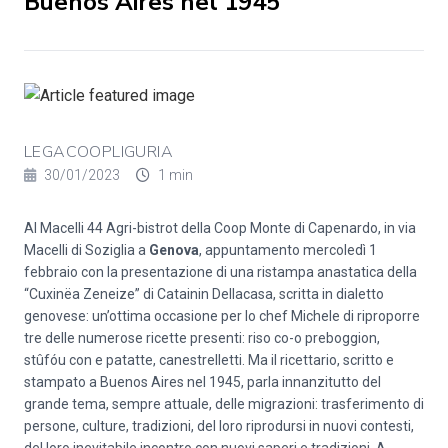
Buenos Aires nel 1945
LEGACOOPLIGURIA
30/01/2023
1 min
Al Macelli 44 Agri-bistrot della Coop Monte di Capenardo, in via
Macelli di Soziglia a
Genova
, appuntamento mercoledì 1
febbraio con la presentazione di una ristampa anastatica della
“Cuxinëa Zeneize” di Catainin Dellacasa, scritta in dialetto
genovese: un’ottima occasione per lo chef Michele di riproporre
tre delle numerose ricette presenti: riso co-o preboggion,
stûfóu con e patatte, canestrelletti. Ma il ricettario, scritto e
stampato a Buenos Aires nel 1945, parla innanzitutto del
grande tema, sempre attuale, delle migrazioni: trasferimento di
persone, culture, tradizioni, del loro riprodursi in nuovi contesti,