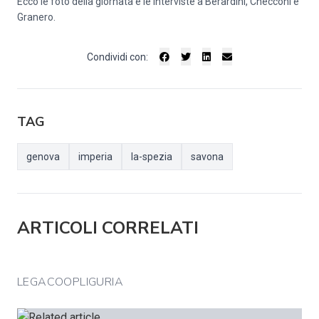
Ecco le foto della giornata e le interviste a Berardini, Checconi e
Granero.
Condividi con:
TAG
genova
imperia
la-spezia
savona
ARTICOLI CORRELATI
LEGACOOPLIGURIA