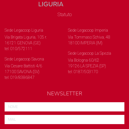
Statuto
Sede Legacoop Liguria
Sede Legacoop Imperia
Via Brigata Liguria, 105 r.
Via Tommaso Schiva, 48
16121 GENOVA (GE)
18100 IMPERIA (IM)
tel: 010/572111
Sede Legacoop La Spezia
Sede Legacoop Savona
Via Bologna 60/62
Via Cesare Battisti 4/6
19126 LA SPEZIA (SP)
17100 SAVONA (SV)
tel: 0187/503170
tel: 019/8386847
NEWSLETTER