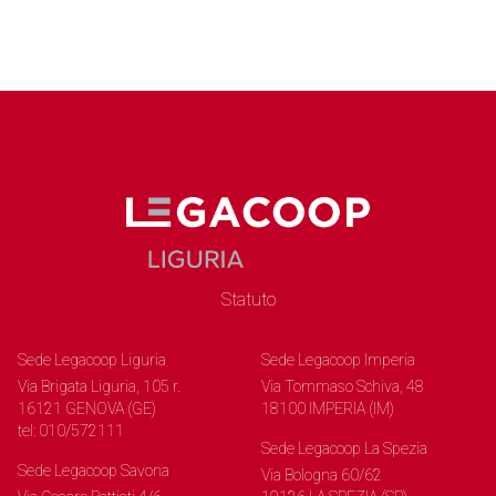
Statuto
Sede Legacoop Liguria
Sede Legacoop Imperia
Via Brigata Liguria, 105 r.
Via Tommaso Schiva, 48
16121 GENOVA (GE)
18100 IMPERIA (IM)
tel: 010/572111
Sede Legacoop La Spezia
Sede Legacoop Savona
Via Bologna 60/62