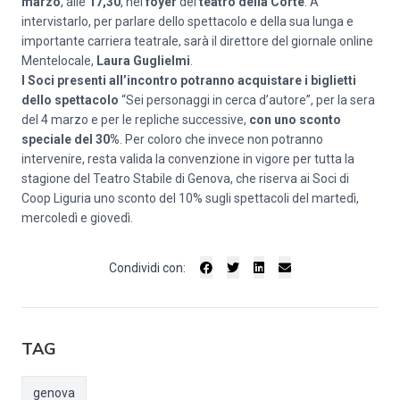
marzo
, alle
17,30
, nel
foyer
del
teatro della Corte
. A
intervistarlo, per parlare dello spettacolo e della sua lunga e
importante carriera teatrale, sarà il direttore del giornale online
Mentelocale,
Laura Guglielmi
.
I Soci presenti all’incontro potranno acquistare i biglietti
dello spettacolo
“Sei personaggi in cerca d’autore”, per la sera
del 4 marzo e per le repliche successive,
con uno sconto
speciale del 30%
. Per coloro che invece non potranno
intervenire, resta valida la convenzione in vigore per tutta la
stagione del Teatro Stabile di Genova, che riserva ai Soci di
Coop Liguria uno sconto del 10% sugli spettacoli del martedì,
mercoledì e giovedì.
Condividi con:
TAG
genova