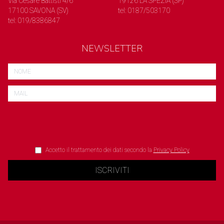
Via Cesare Battisti 4/6
19126 LA SPEZIA (SP)
17100 SAVONA (SV)
tel: 0187/503170
tel: 019/8386847
NEWSLETTER
Accetto il trattamento dei dati secondo la
Privacy Policy
ISCRIVITI