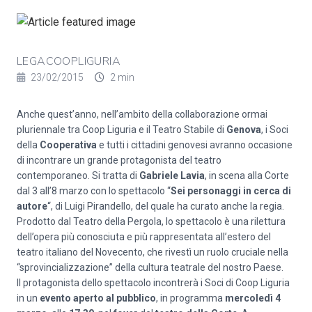
LEGACOOPLIGURIA
23/02/2015
2 min
Anche quest’anno, nell’ambito della collaborazione ormai
pluriennale tra Coop Liguria e il Teatro Stabile di
Genova
, i Soci
della
Cooperativa
e tutti i cittadini genovesi avranno occasione
di incontrare un grande protagonista del teatro
contemporaneo. Si tratta di
Gabriele Lavia
, in scena alla Corte
dal 3 all’8 marzo con lo spettacolo “
Sei personaggi in cerca di
autore
“, di Luigi Pirandello, del quale ha curato anche la regia.
Prodotto dal Teatro della Pergola, lo spettacolo è una rilettura
dell’opera più conosciuta e più rappresentata all’estero del
teatro italiano del Novecento, che rivestì un ruolo cruciale nella
“sprovincializzazione” della cultura teatrale del nostro Paese.
Il protagonista dello spettacolo incontrerà i Soci di Coop Liguria
in un
evento aperto al pubblico
, in programma
mercoledì 4