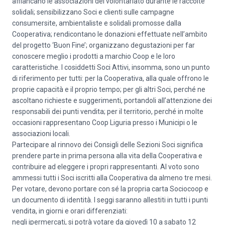
affiancano le associazioni del volontariato durante le raccolte
solidali; sensibilizzano Soci e clienti sulle campagne
consumersite, ambientaliste e solidali promosse dalla
Cooperativa; rendicontano le donazioni effettuate nell’ambito
del progetto ‘Buon Fine’; organizzano degustazioni per far
conoscere meglio i prodotti a marchio Coop e le loro
caratteristiche. I cosiddetti Soci Attivi, insomma, sono un punto
di riferimento per tutti: per la Cooperativa, alla quale offrono le
proprie capacità e il proprio tempo; per gli altri Soci, perché ne
ascoltano richieste e suggerimenti, portandoli all’attenzione dei
responsabili dei punti vendita; per il territorio, perché in molte
occasioni rappresentano Coop Liguria presso i Municipi o le
associazioni locali.
Partecipare al rinnovo dei Consigli delle Sezioni Soci significa
prendere parte in prima persona alla vita della Cooperativa e
contribuire ad eleggere i propri rappresentanti. Al voto sono
ammessi tutti i Soci iscritti alla Cooperativa da almeno tre mesi.
Per votare, devono portare con sé la propria carta Sociocoop e
un documento di identità. I seggi saranno allestiti in tutti i punti
vendita, in giorni e orari differenziati:
negli ipermercati, si potrà votare da giovedì 10 a sabato 12