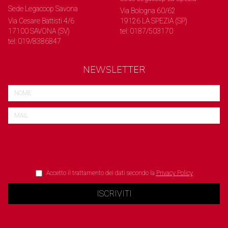
Sede Legacoop Savona
Via Bologna 60/62
Via Cesare Battisti 4/6
19126 LA SPEZIA (SP)
17100 SAVONA (SV)
tel: 0187/503170
tel: 019/8386847
NEWSLETTER
Accetto il trattamento dei dati secondo la
Privacy Policy
ISCRIVITI