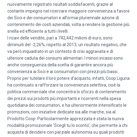
nuovamente registrato risultati soddisfacenti, grazie al
costante impegno nel ricercare maggiore convenienza a favore
dei Soci e dei consumatori e all’ormai pluriennale azione di
contenimento dei costi aziendali, volta a rendere la gestione più
snella ed efficiente a tutti i livelli.
I ricavi delle vendite, pari a 742,442 milioni di euro, sono
diminuiti del -2,26%, rispetto al 2013, un risultato negativo, che
va però inquadrato in un contesto di crisi aggravata e di
ulteriore caduta dei consumi alimentari. I minori incassi sono
anche conseguenza della scelta di garantire ancora più
convenienza ai Soci e ai consumatori con prezzi più bassi.
Proprio per tutelare il loro potere d’acquisto, infatti, Coop Liguria
ha continuato a rafforzare la convenienza selettiva, cioè la
politica commerciale che concentra lo sforzo di contenimento
dei prezzi sui prodotti più importanti e ricorrenti nella spesa
quotidiana dei consumatori, e ha ulteriormente intensificato le
promozioni, con iniziative dedicate sia alle marche, sia al
Prodotto Coop. Particolarmente apprezzata è stata la nuova
modalità promozionale ‘Scegli tu lo sconto’, che permette a chi
acquista di decidere con parziale autonomia su quali prodotti