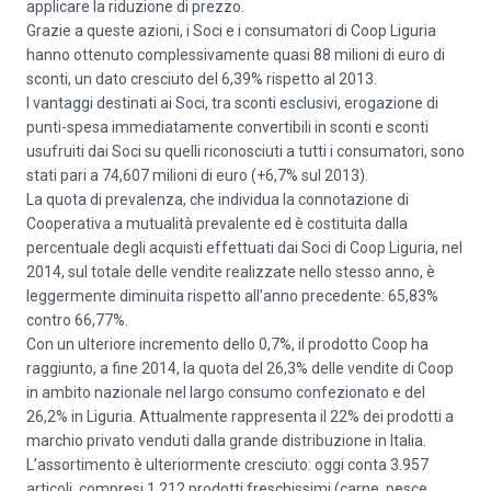
applicare la riduzione di prezzo.
Grazie a queste azioni, i Soci e i consumatori di Coop Liguria
hanno ottenuto complessivamente quasi 88 milioni di euro di
sconti, un dato cresciuto del 6,39% rispetto al 2013.
I vantaggi destinati ai Soci, tra sconti esclusivi, erogazione di
punti-spesa immediatamente convertibili in sconti e sconti
usufruiti dai Soci su quelli riconosciuti a tutti i consumatori, sono
stati pari a 74,607 milioni di euro (+6,7% sul 2013).
La quota di prevalenza, che individua la connotazione di
Cooperativa a mutualità prevalente ed è costituita dalla
percentuale degli acquisti effettuati dai Soci di Coop Liguria, nel
2014, sul totale delle vendite realizzate nello stesso anno, è
leggermente diminuita rispetto all’anno precedente: 65,83%
contro 66,77%.
Con un ulteriore incremento dello 0,7%, il prodotto Coop ha
raggiunto, a fine 2014, la quota del 26,3% delle vendite di Coop
in ambito nazionale nel largo consumo confezionato e del
26,2% in Liguria. Attualmente rappresenta il 22% dei prodotti a
marchio privato venduti dalla grande distribuzione in Italia.
L’assortimento è ulteriormente cresciuto: oggi conta 3.957
articoli, compresi 1.212 prodotti freschissimi (carne, pesce,