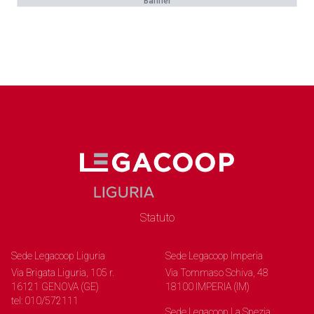
Banner
Statuto
Sede Legacoop Liguria
Sede Legacoop Imperia
Via Brigata Liguria, 105 r.
Via Tommaso Schiva, 48
16121 GENOVA (GE)
18100 IMPERIA (IM)
tel: 010/572111
Sede Legacoop La Spezia