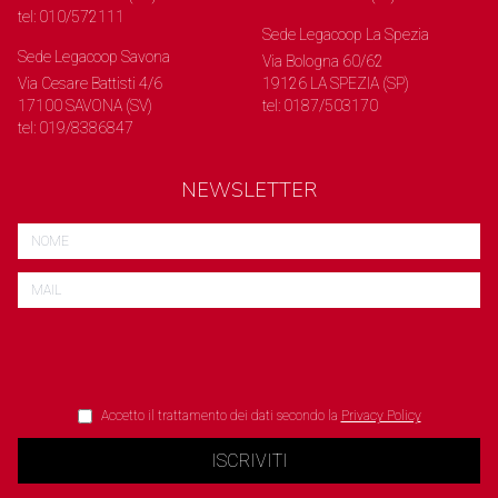
tel: 010/572111
Sede Legacoop La Spezia
Sede Legacoop Savona
Via Bologna 60/62
Via Cesare Battisti 4/6
19126 LA SPEZIA (SP)
17100 SAVONA (SV)
tel: 0187/503170
tel: 019/8386847
NEWSLETTER
Accetto il trattamento dei dati secondo la
Privacy Policy
ISCRIVITI