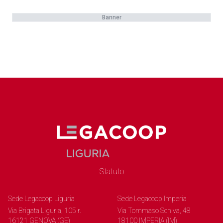
Banner
Statuto
Sede Legacoop Liguria
Sede Legacoop Imperia
Via Brigata Liguria, 105 r.
Via Tommaso Schiva, 48
16121 GENOVA (GE)
18100 IMPERIA (IM)