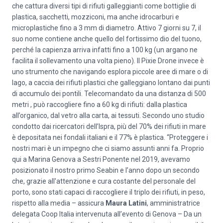
che cattura diversi tipi di rifiuti galleggianti come bottiglie di
plastica, sacchetti, mozziconi, ma anche idrocarburi e
microplastiche fino a 3 mm di diametro. Attivo 7 giorni su 7, il
suo nome contiene anche quello del fortissimo dio del tuono,
perché la capienza arriva infatti fino a 100 kg (un argano ne
facilita il sollevamento una volta pieno). Il Pixie Drone invece è
uno strumento che navigando esplora piccole aree di mare o di
lago, a caccia dei rifiuti plastici che galleggiano lontano dai punti
di accumulo dei pontili. Telecomandato da una distanza di 500
metri , può raccogliere fino a 60 kg di rifiuti: dalla plastica
all’organico, dal vetro alla carta, ai tessuti. Secondo uno studio
condotto dai ricercatori dell’Ispra, più del 70% dei rifiuti in mare
è depositata nei fondali italiani e il 77% è plastica. “Proteggere i
nostri mari è un impegno che ci siamo assunti anni fa. Proprio
qui a Marina Genova a Sestri Ponente nel 2019, avevamo
posizionato il nostro primo Seabin e l’anno dopo un secondo
che, grazie all'attenzione e cura costante del personale del
porto, sono stati capaci di raccogliere il triplo dei rifiuti, in peso,
rispetto alla media – assicura
Maura Latini
, amministratrice
delegata Coop Italia intervenuta all’evento di Genova – Da un