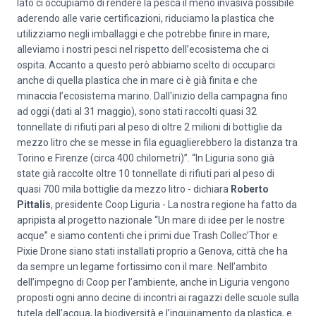
lato ci occupiamo di rendere la pesca il meno invasiva possibile
aderendo alle varie certificazioni, riduciamo la plastica che
utilizziamo negli imballaggi e che potrebbe finire in mare,
alleviamo i nostri pesci nel rispetto dell’ecosistema che ci
ospita. Accanto a questo però abbiamo scelto di occuparci
anche di quella plastica che in mare ci è già finita e che
minaccia l’ecosistema marino. Dall'inizio della campagna fino
ad oggi (dati al 31 maggio), sono stati raccolti quasi 32
tonnellate di rifiuti pari al peso di oltre 2 milioni di bottiglie da
mezzo litro che se messe in fila eguaglierebbero la distanza tra
Torino e Firenze (circa 400 chilometri)”. “In Liguria sono già
state già raccolte oltre 10 tonnellate di rifiuti pari al peso di
quasi 700 mila bottiglie da mezzo litro - dichiara
Roberto
Pittalis
, presidente Coop Liguria - La nostra regione ha fatto da
apripista al progetto nazionale “Un mare di idee per le nostre
acque” e siamo contenti che i primi due Trash Collec’Thor e
Pixie Drone siano stati installati proprio a Genova, città che ha
da sempre un legame fortissimo con il mare. Nell’ambito
dell’impegno di Coop per l’ambiente, anche in Liguria vengono
proposti ogni anno decine di incontri ai ragazzi delle scuole sulla
tutela dell’acqua, la biodiversità e l’inquinamento da plastica, e