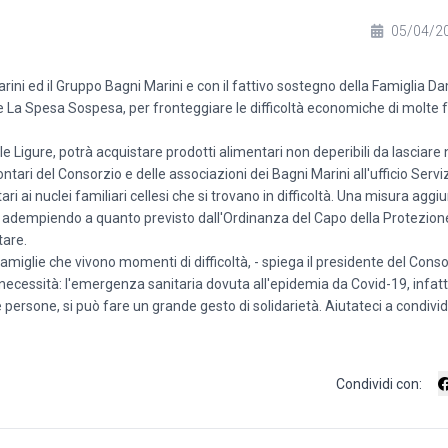
05/04/2
ini ed il Gruppo Bagni Marini e con il fattivo sostegno della Famiglia Da
iale La Spesa Sospesa, per fronteggiare le difficoltà economiche di molte 
lle Ligure, potrà acquistare prodotti alimentari non deperibili da lasciare 
tari del Consorzio e delle associazioni dei Bagni Marini all'ufficio Serviz
i ai nuclei familiari cellesi che si trovano in difficoltà. Una misura aggiu
in adempiendo a quanto previsto dall'Ordinanza del Capo della Protezione
tare.
miglie che vivono momenti di difficoltà, - spiega il presidente del Cons
ecessità: l'emergenza sanitaria dovuta all'epidemia da Covid-19, infatti
persone, si può fare un grande gesto di solidarietà. Aiutateci a condivi
Condividi con: