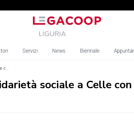
tori
Servizi
News
Biennale
Appunta
 c...
darietà sociale a Celle con