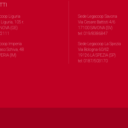
TTI
coop Liguria
Sede Legacoop Savona
 Liguria, 105 r.
Via Cesare Battisti 4/6
NOVA (GE)
17100 SAVONA (SV)
572111
tel: 019/8386847
coop Imperia
Sede Legacoop La Spezia
so Schiva, 48
Via Bologna 60/62
ERIA (IM)
19126 LA SPEZIA (SP)
tel: 0187/503170