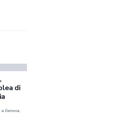
,
blea di
ia
e a Genova,