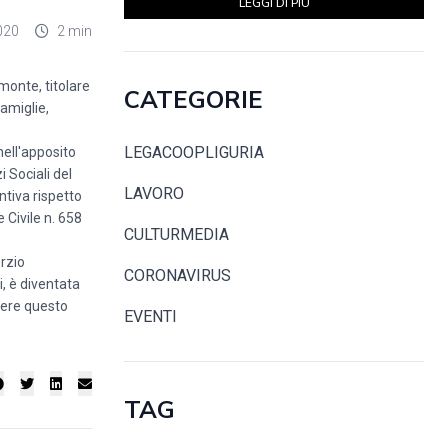
LEGGI DI PIÙ
020
2 min
monte, titolare
CATEGORIE
famiglie,
LEGACOOPLIGURIA
nell'apposito
i Sociali del
LAVORO
ntiva rispetto
 Civile n. 658
CULTURMEDIA
orzio
CORONAVIRUS
, è diventata
dere questo
EVENTI
TAG