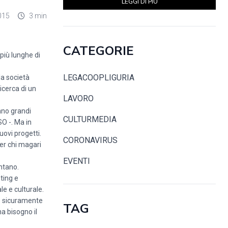
LEGGI DI PIÙ
015
3 min
CATEGORIE
più lunghe di
LEGACOOPLIGURIA
la società
icerca di un
LAVORO
anno grandi
CULTURMEDIA
O -. Ma in
ovi progetti.
CORONAVIRUS
per chi magari
EVENTI
ntano.
ting e
le e culturale.
mo sicuramente
TAG
ha bisogno il