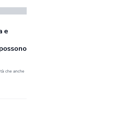
a e
e possono
ità che anche