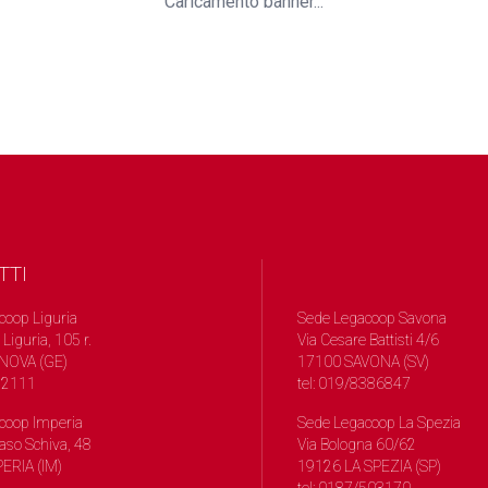
Caricamento banner...
TTI
coop Liguria
Sede Legacoop Savona
 Liguria, 105 r.
Via Cesare Battisti 4/6
NOVA (GE)
17100 SAVONA (SV)
572111
tel: 019/8386847
coop Imperia
Sede Legacoop La Spezia
so Schiva, 48
Via Bologna 60/62
ERIA (IM)
19126 LA SPEZIA (SP)