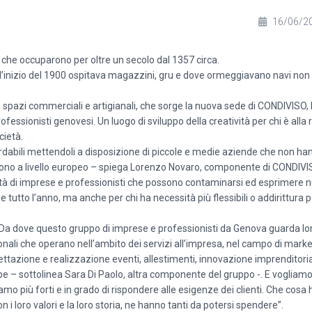
16/06/2
 che occuparono per oltre un secolo dal 1357 circa.
ll’inizio del 1900 ospitava magazzini, gru e dove ormeggiavano navi non 
e spazi commerciali e artigianali, che sorge la nuova sede di CONDIVISO, 
ssionisti genovesi. Un luogo di sviluppo della creatività per chi è alla r
cietà.
abbordabili mettendoli a disposizione di piccole e medie aziende che non h
ono a livello europeo – spiega Lorenzo Novaro, componente di CONDIVIS
à di imprese e professionisti che possono contaminarsi ed esprimere nu
 tutto l’anno, ma anche per chi ha necessità più flessibili o addirittura 
o. Da dove questo gruppo di imprese e professionisti da Genova guarda lo
ali che operano nell’ambito dei servizi all’impresa, nel campo di marke
ettazione e realizzazione eventi, allestimenti, innovazione imprenditoria
rope – sottolinea Sara Di Paolo, altra componente del gruppo -. E voglia
amo più forti e in grado di rispondere alle esigenze dei clienti. Che cosa 
con i loro valori e la loro storia, ne hanno tanti da potersi spendere”.