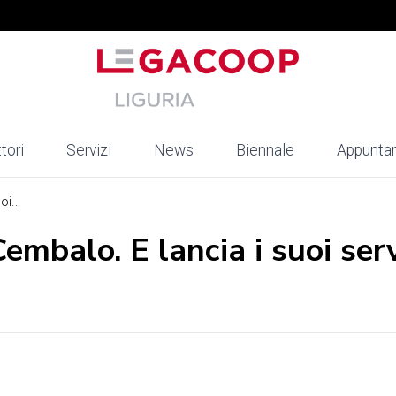
tori
Servizi
News
Biennale
Appunta
i...
Cembalo. E lancia i suoi serv