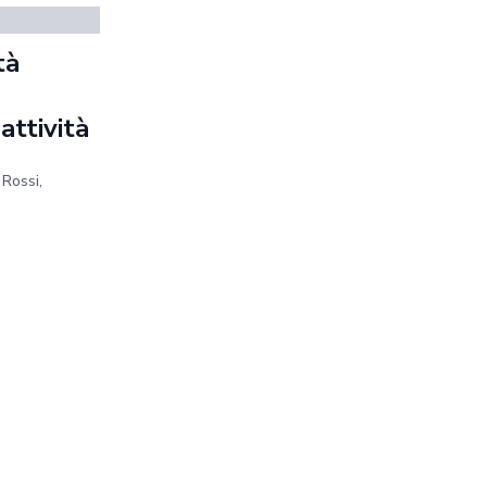
tà
a
 attività
 Rossi,