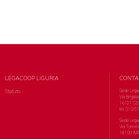
LEGACOOP LIGURIA
CONTA
Sede Lega
Statuto
Via Brigata
16121 GE
tel: 010/
Sede Lega
Via Tomma
18100 IMP