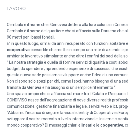
LAVORO
Cembalo è il nome che i Genovesi dettero alla loro colonia in Crimea
Cembalo è il nome del quartiere che si affaccia sulla Darsena che a
90 metri per i bassi fondali.
E’ in questo luogo, ormai da anni recuperato con funzioni abitative 
cooperativa
consortile che mette in campo una rete di aziende e profe
ambiente lavorativo stimolante anche oltre i confini dei soci della so
” La nostra strategia è quella di fornire servizi di qualità a costi 
budget da spendere , riprendendo esperienze di successo che esist
questa nuova sede possiamo sviluppare anche l’idea di una comunit
Non ci sono solo spazi per chi, come i soci, hanno bisogno di una sede
transita da
Genova
e ha bisogno di un semplice riferimento “.
Uno spazio ampio che si affaccia sul mare tra il Galata e l’Acquari
CONDIVISO nasce dall’aggregazione di nove diverse realtà profession
comunicazione, gestione finanziaria e legale, servizi web e ict, prog
“Abbiamo l’incarico di seguire la visual identity di Cooperatives Eu
sviluppare il nostro mercato a livello internazionale. Insieme ci senti
mondo cooperativo? Di messaggi chiari e lineari e le
cooperative
, 