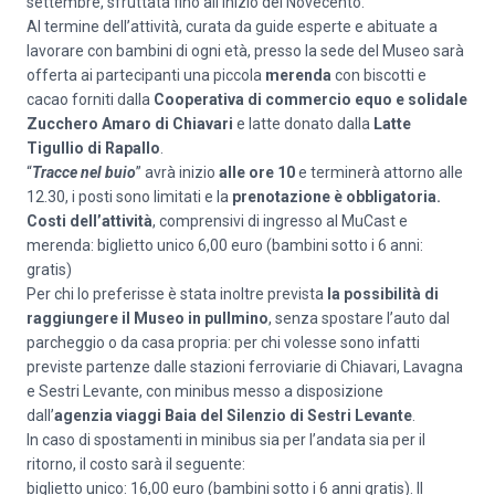
settembre, sfruttata fino all’inizio del Novecento.
Al termine dell’attività, curata da guide esperte e abituate a
lavorare con bambini di ogni età, presso la sede del Museo sarà
offerta ai partecipanti una piccola
merenda
con biscotti e
cacao forniti dalla
Cooperativa di commercio equo e solidale
Zucchero Amaro di Chiavari
e latte donato dalla
Latte
Tigullio di Rapallo
.
“
Tracce nel buio
” avrà inizio
alle ore 10
e terminerà attorno alle
12.30, i posti sono limitati e la
prenotazione è obbligatoria.
Costi dell’attività
, comprensivi di ingresso al MuCast e
merenda: biglietto unico 6,00 euro (bambini sotto i 6 anni:
gratis)
Per chi lo preferisse è stata inoltre prevista
la possibilità di
raggiungere il Museo in pullmino
, senza spostare l’auto dal
parcheggio o da casa propria: per chi volesse sono infatti
previste partenze dalle stazioni ferroviarie di Chiavari, Lavagna
e Sestri Levante, con minibus messo a disposizione
dall’
agenzia
viaggi Baia del Silenzio di Sestri Levante
.
In caso di spostamenti in minibus sia per l’andata sia per il
ritorno, il costo sarà il seguente:
biglietto unico: 16,00 euro (bambini sotto i 6 anni gratis). Il