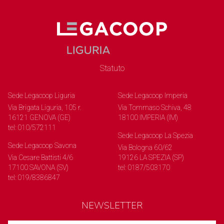
Statuto
Sede Legacoop Liguria
Sede Legacoop Imperia
Via Brigata Liguria, 105 r.
Via Tommaso Schiva, 48
16121 GENOVA (GE)
18100 IMPERIA (IM)
tel: 010/572111
Sede Legacoop La Spezia
Sede Legacoop Savona
Via Bologna 60/62
Via Cesare Battisti 4/6
19126 LA SPEZIA (SP)
17100 SAVONA (SV)
tel: 0187/503170
tel: 019/8386847
NEWSLETTER