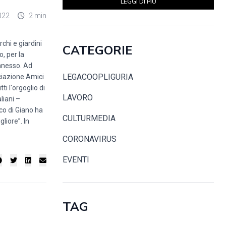
LEGGI DI PIÙ
022
2 min
chi e giardini
CATEGORIE
o, per la
annesso. Ad
LEGACOOPLIGURIA
ciazione Amici
ti l'orgoglio di
LAVORO
liani –
rco di Giano ha
CULTURMEDIA
liore”. In
CORONAVIRUS
EVENTI
TAG