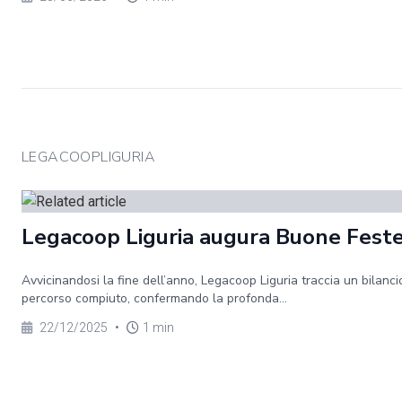
LEGACOOPLIGURIA
Legacoop Liguria augura Buone Fest
Avvicinandosi la fine dell’anno, Legacoop Liguria traccia un bilanci
percorso compiuto, confermando la profonda...
22/12/2025
•
1 min