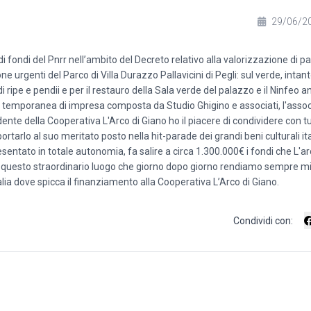
29/06/2
i fondi del Pnrr nell’ambito del Decreto relativo alla valorizzazione di par
 urgenti del Parco di Villa Durazzo Pallavicini di Pegli: sul verde, intant
 ripe e pendii e per il restauro della Sala verde del palazzo e il Ninfeo 
ne temporanea di impresa composta da Studio Ghigino e associati, l'asso
sidente della Cooperativa L'Arco di Giano ho il piacere di condividere con tut
ortarlo al suo meritato posto nella hit-parade dei grandi beni culturali ita
resentato in totale autonomia, fa salire a circa 1.300.000€ i fondi che L'a
tare questo straordinario luogo che giorno dopo giorno rendiamo sempre mig
Italia dove spicca il finanziamento alla Cooperativa L’Arco di Giano.
Condividi con: