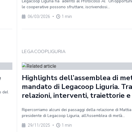
Legacoop Liguria ha aderito al Protocollo AI. Un’opportun
le cooperative possono sfruttare, iscrivendosi...
06/03/2026
•
1 min
LEGACOOPLIGURIA
e
Highlights dell’assemblea di me
mandato di Legacoop Liguria. Tr
o del
relazioni, interventi, traiettorie e
Ripercorriamo alcuni dei passaggi della relazione di Mattia
presidente di Legacoop Liguria, all’Assemblea di metà...
29/11/2025
•
1 min