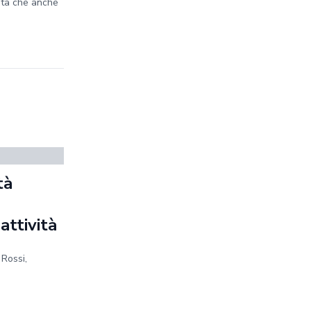
ità che anche
tà
a
 attività
 Rossi,