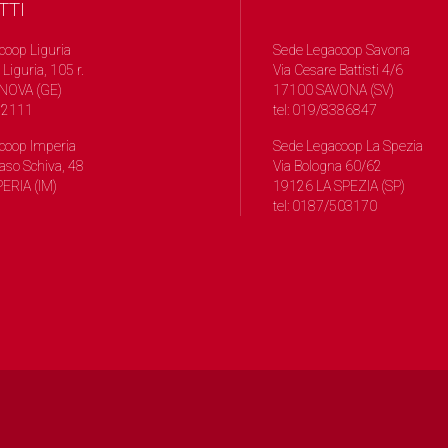
TTI
coop Liguria
Sede Legacoop Savona
 Liguria, 105 r.
Via Cesare Battisti 4/6
NOVA (GE)
17100 SAVONA (SV)
572111
tel: 019/8386847
coop Imperia
Sede Legacoop La Spezia
so Schiva, 48
Via Bologna 60/62
ERIA (IM)
19126 LA SPEZIA (SP)
tel: 0187/503170