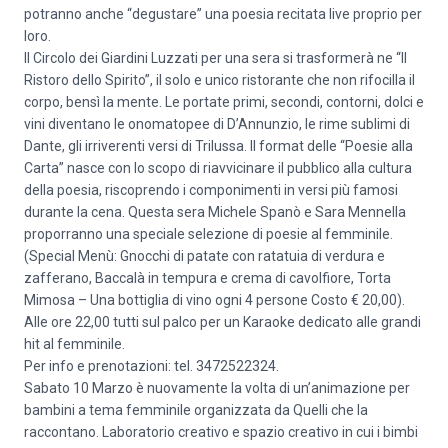
potranno anche “degustare” una poesia recitata live proprio per
loro.
Il Circolo dei Giardini Luzzati per una sera si trasformerà ne “Il
Ristoro dello Spirito”, il solo e unico ristorante che non rifocilla il
corpo, bensì la mente. Le portate primi, secondi, contorni, dolci e
vini diventano le onomatopee di D’Annunzio, le rime sublimi di
Dante, gli irriverenti versi di Trilussa. Il format delle “Poesie alla
Carta” nasce con lo scopo di riavvicinare il pubblico alla cultura
della poesia, riscoprendo i componimenti in versi più famosi
durante la cena. Questa sera Michele Spanò e Sara Mennella
proporranno una speciale selezione di poesie al femminile.
(Special Menù: Gnocchi di patate con ratatuia di verdura e
zafferano, Baccalà in tempura e crema di cavolfiore, Torta
Mimosa – Una bottiglia di vino ogni 4 persone Costo € 20,00).
Alle ore 22,00 tutti sul palco per un Karaoke dedicato alle grandi
hit al femminile.
Per info e prenotazioni: tel. 3472522324.
Sabato 10 Marzo è nuovamente la volta di un’animazione per
bambini a tema femminile organizzata da Quelli che la
raccontano. Laboratorio creativo e spazio creativo in cui i bimbi