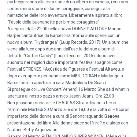
parteciperanno alla creazione di un albero di mimosa, i cui rami
conterranno storie di donne coraggiose, cui seguirà la
narrazione delle loro avventure. Liberamente ispirato al libro
“Favole della buonanotte per bimbe coraggiose”
A seguire dalle 22,00 nello spazio DONNE D’AUTORE Marion
Harper cantautrice da Barcellona ritorna sulle scene con un
nuovo album, “Hydrangea” (Luup Records, 2017). Un album che
viene alla luce dopo due anni dall’uscita del suo album di
debutto “Cotton Candy” (Luup Records, 2015), dopo aver
suonato nei migliori club e importanti festival spagnoli come
Festival STRENES, l’Acústica de Figueres e Festival Altaveu, e
dopo aver aperto per band come M83, DORIAN e Marlango a
Barcellona. In apertura la cara Maddalena De Scalzi.
Si prosegue coi Live Concert Venerdì 16 Marzo She said what in
apertura al nostro pazzo amico Jason Jeans. Ore 22,00
Non possono mancare le CHARLAS Straordinarie a tema
femminile Martedì 20 Marzo alle ore 18,00 è la volta di – Il corpo
imperfetto delle donne a cura di Senonoraquando
Genova
:
presentazione del libro Alle donne piace soffrire? e dialogo con
l’autrice Betty Argenziano.
Sabaro 24 Marzo RITMICICLANDO SUPER WOMEN JAM a cura