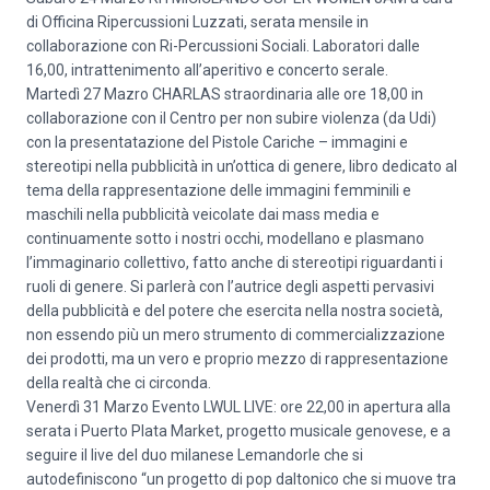
di Officina Ripercussioni Luzzati, serata mensile in
collaborazione con Ri-Percussioni Sociali. Laboratori dalle
16,00, intrattenimento all’aperitivo e concerto serale.
Martedì 27 Mazro CHARLAS straordinaria alle ore 18,00 in
collaborazione con il Centro per non subire violenza (da Udi)
con la presentatazione del Pistole Cariche – immagini e
stereotipi nella pubblicità in un’ottica di genere, libro dedicato al
tema della rappresentazione delle immagini femminili e
maschili nella pubblicità veicolate dai mass media e
continuamente sotto i nostri occhi, modellano e plasmano
l’immaginario collettivo, fatto anche di stereotipi riguardanti i
ruoli di genere. Si parlerà con l’autrice degli aspetti pervasivi
della pubblicità e del potere che esercita nella nostra società,
non essendo più un mero strumento di commercializzazione
dei prodotti, ma un vero e proprio mezzo di rappresentazione
della realtà che ci circonda.
Venerdì 31 Marzo Evento LWUL LIVE: ore 22,00 in apertura alla
serata i Puerto Plata Market, progetto musicale genovese, e a
seguire il live del duo milanese Lemandorle che si
autodefiniscono “un progetto di pop daltonico che si muove tra