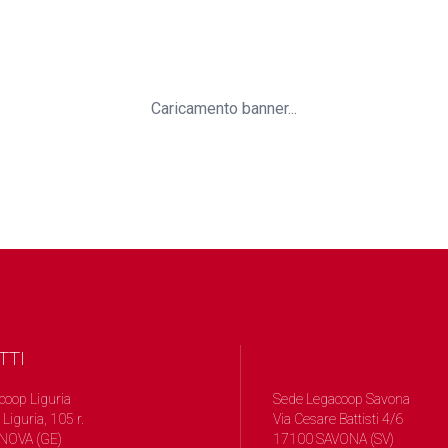
Caricamento banner...
TTI
coop Liguria
Sede Legacoop Savona
 Liguria, 105 r.
Via Cesare Battisti 4/6
NOVA (GE)
17100 SAVONA (SV)