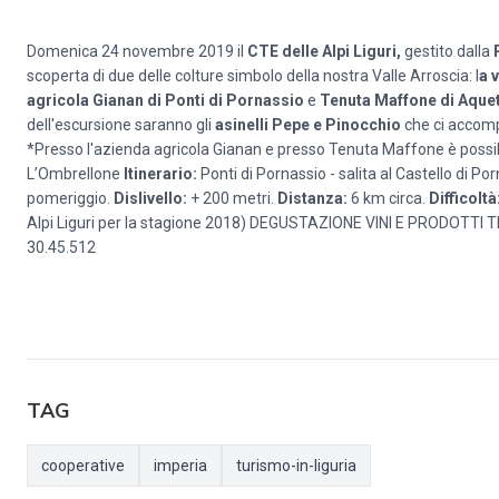
Domenica 24 novembre 2019 il
CTE delle Alpi Liguri,
gestito dalla
scoperta di due delle colture simbolo della nostra Valle Arroscia: l
a v
agricola Gianan
di Ponti di Pornassio
e
Tenuta Maffone di Aque
dell'escursione saranno gli
asinelli Pepe e Pinocchio
che ci accomp
*Presso l'azienda agricola Gianan e presso Tenuta Maffone è possibi
L’Ombrellone
Itinerario:
Ponti di Pornassio - salita al Castello di Po
pomeriggio.
Dislivello:
+ 200 metri.
Distanza:
6 km circa.
Difficoltà
Alpi Liguri per la stagione 2018) DEGUSTAZIONE VINI E PRODOTTI TIP
30.45.512
TAG
cooperative
imperia
turismo-in-liguria