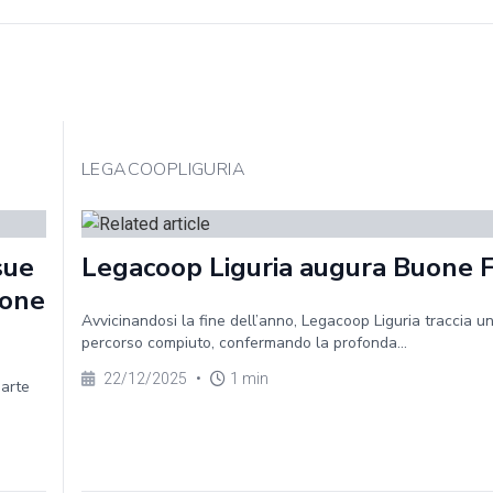
LEGACOOPLIGURIA
sue
Legacoop Liguria augura Buone 
ione
Avvicinandosi la fine dell’anno, Legacoop Liguria traccia un
percorso compiuto, confermando la profonda...
22/12/2025
•
1 min
parte