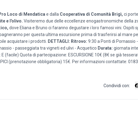
Pro Loco di Mendatica
e dalla
Cooperativa di Comunità Brigì,
ci porte
ite e l'olivo.
Visiteremo due delle eccellenze enogastronomiche della zon
tico,
dove Eliana e Bruno ci faranno degustare i loro famosi vini. Ospiti s
agneranno per questa ultima escursione prima di trasferirsi al mare per
le acquistare i prodotti.
DETTAGLI:
Ritrovo:
9:30 a Ponti di Pornassio 
rnassio - passeggiata tra vigneti ed ulivi - Acquetico
Durata:
giornata inte
:
E (facile) Quota di partecipazione: ESCURSIONE 10€ (8€ se già tesserat
ICI (prenotazione obbligatoria) 15€. Per informazioni contattate: 0183
Condividi con: