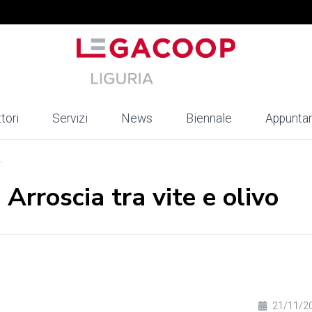
tori
Servizi
News
Biennale
Appunta
.
 Arroscia tra vite e olivo
21/11/2