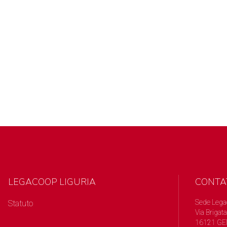
LEGACOOP LIGURIA
CONTA
Sede Lega
Statuto
Via Brigata
16121 GE