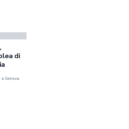
,
blea di
ia
e a Genova,