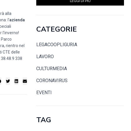
LEGGI DI PIÙ
rà alla
a: l'
azienda
peciali
CATEGORIE
 l'inverno!
- Parco
LEGACOOPLIGURIA
ra, rientro nel
i CTE delle
LAVORO
 38.48.9 338
CULTURMEDIA
CORONAVIRUS
EVENTI
TAG