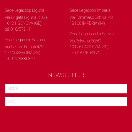
Sede Legacoop Liguria
Sede Legacoop Imperia
Via Brigata Liguria, 105 r.
Via Tommaso Schiva, 48
16121 GENOVA (GE)
18100 IMPERIA (IM)
tel: 010/572111
Sede Legacoop La Spezia
Sede Legacoop Savona
Via Bologna 60/62
Via Cesare Battisti 4/6
19126 LA SPEZIA (SP)
17100 SAVONA (SV)
tel: 0187/503170
tel: 019/8386847
NEWSLETTER