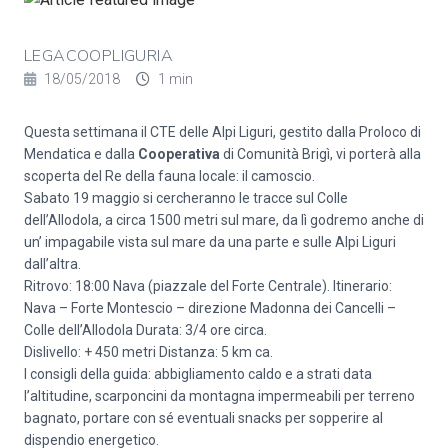
LEGACOOPLIGURIA
18/05/2018
1 min
Questa settimana il CTE delle Alpi Liguri, gestito dalla Proloco di
Mendatica e dalla
Cooperativa
di Comunità Brigì, vi porterà alla
scoperta del Re della fauna locale: il camoscio.
Sabato 19 maggio si cercheranno le tracce sul Colle
dell’Allodola, a circa 1500 metri sul mare, da lì godremo anche di
un’ impagabile vista sul mare da una parte e sulle Alpi Liguri
dall’altra.
Ritrovo: 18:00 Nava (piazzale del Forte Centrale). Itinerario:
Nava – Forte Montescio – direzione Madonna dei Cancelli –
Colle dell’Allodola Durata: 3/4 ore circa.
Dislivello: + 450 metri Distanza: 5 km ca.
I consigli della guida: abbigliamento caldo e a strati data
l’altitudine, scarponcini da montagna impermeabili per terreno
bagnato, portare con sé eventuali snacks per sopperire al
dispendio energetico.