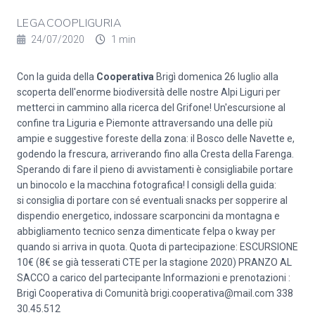
LEGACOOPLIGURIA
24/07/2020
1 min
Con la guida della
Cooperativa
Brigì domenica 26 luglio alla
scoperta dell'enorme biodiversità delle nostre Alpi Liguri per
metterci in cammino alla ricerca del Grifone! Un'escursione al
confine tra Liguria e Piemonte attraversando una delle più
ampie e suggestive foreste della zona: il Bosco delle Navette e,
godendo la frescura, arriverando fino alla Cresta della Farenga.
Sperando di fare il pieno di avvistamenti è consigliabile portare
un binocolo e la macchina fotografica! I consigli della guida:
si consiglia di portare con sé eventuali snacks per sopperire al
dispendio energetico, indossare scarponcini da montagna e
abbigliamento tecnico senza dimenticate felpa o kway per
quando si arriva in quota. Quota di partecipazione: ESCURSIONE
10€ (8€ se già tesserati CTE per la stagione 2020) PRANZO AL
SACCO a carico del partecipante Informazioni e prenotazioni :
Brigì Cooperativa di Comunità brigi.cooperativa@mail.com 338
30.45.512