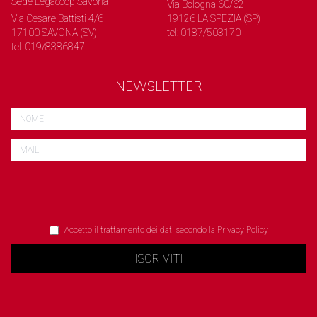
Sede Legacoop Savona
Via Bologna 60/62
Via Cesare Battisti 4/6
19126 LA SPEZIA (SP)
17100 SAVONA (SV)
tel: 0187/503170
tel: 019/8386847
NEWSLETTER
Accetto il trattamento dei dati secondo la
Privacy Policy
ISCRIVITI