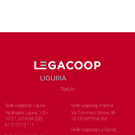
Statuto
Sede Legacoop Liguria
Sede Legacoop Imperia
Via Brigata Liguria, 105 r.
Via Tommaso Schiva, 48
16121 GENOVA (GE)
18100 IMPERIA (IM)
tel: 010/572111
Sede Legacoop La Spezia