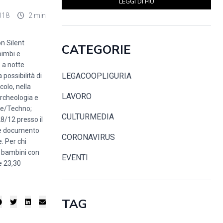
LEGGI DI PIÙ
018
2 min
on Silent
CATEGORIE
bimbi e
o a notte
LEGACOOPLIGURIA
 possibilità di
colo, nella
LAVORO
rcheologia e
use/Techno;
CULTURMEDIA
8/12 presso il
ione documento
CORONAVIRUS
. Per chi
i bambini con
EVENTI
e 23,30
TAG