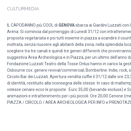
CULTURMEDIA
IL CAPODANNO più COOL di
GENOVA
sbarca ai Giardini Luzzati con l
Arena. Si comincia dal pomeriggio di Lunedì 31/12 con intrattenimen
proposta vegetariata e poi tutti insieme in piazza a scandire il coun
inoltrata, senza nuocere agli abitanti della zona, nella splendida locat
scegliere tra tre canali e quindi tre generi differenti che proverranno 
suggestiva Area Archeologica e in Piazza, per un ultimo dell'anno d
Fondazione Luzzati Teatro della Tosse Onlus hanno in carico la gesti
Osbourne cox: genere revival/commercial; Bomberline: Indie, rock,
Circolo Bar dei Luzzati. Apertura vendita cuffie il 31/12 dalle ore 23
di identità, restituito alla riconsegna delle stesse. In caso di maltem
volesse cenare ecco le proposte : Euro 35,00 (bevande escluse) e 
animazioni e intrattenimento per i più piccoli. Ore 20,00 Cenone (me
PIAZZA / CIRCOLO / AREA ARCHEOLOGICA PER INFO e PRENOTAZIO