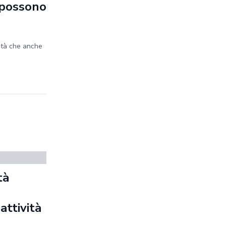
e possono
ità che anche
tà
a
 attività