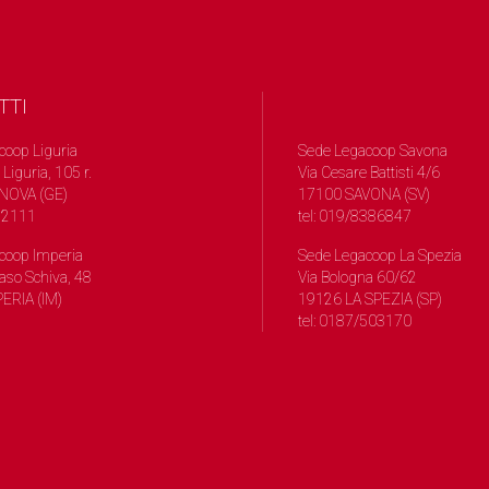
TTI
coop Liguria
Sede Legacoop Savona
 Liguria, 105 r.
Via Cesare Battisti 4/6
NOVA (GE)
17100 SAVONA (SV)
572111
tel: 019/8386847
coop Imperia
Sede Legacoop La Spezia
so Schiva, 48
Via Bologna 60/62
ERIA (IM)
19126 LA SPEZIA (SP)
tel: 0187/503170