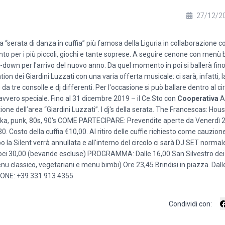
27/12/2
a “serata di danza in cuffia” più famosa della Liguria in collaborazione c
to per i più piccoli, giochi e tante soprese. A seguire cenone con menù 
t-down per l'arrivo del nuovo anno. Da quel momento in poi si ballerà fin
ion dei Giardini Luzzati con una varia offerta musicale: ci sarà, infatti, la
da tre consolle e dj differenti. Per l'occasione si può ballare dentro al cir
avvero speciale. Fino al 31 dicembre 2019 – il Ce.Sto con
Cooperativa
A
one dell’area “Giardini Luzzati”. I dj's della serata. The Francescas: Ho
 ska, punk, 80s, 90's COME PARTECIPARE: Prevendite aperte da Venerdì 2
,30. Costo della cuffia €10,00. Al ritiro delle cuffie richiesto come cauz
po la Silent verrà annullata e all'interno del circolo ci sarà DJ SET normale
Soci 30,00 (bevande escluse) PROGRAMMA: Dalle 16,00 San Silvestro de
nu classico, vegetariani e menu bimbi) Ore 23,45 Brindisi in piazza. Dall
NE: +39 331 913 4355
Condividi con: