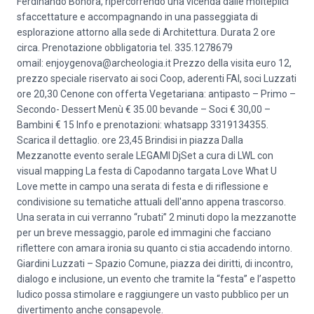
Ferdinando Bonora, ripercorrendo una vicenda dalle molteplici
sfaccettature e accompagnando in una passeggiata di
esplorazione attorno alla sede di Architettura. Durata 2 ore
circa. Prenotazione obbligatoria tel. 335.1278679
omail: enjoygenova@archeologia.it Prezzo della visita euro 12,
prezzo speciale riservato ai soci Coop, aderenti FAI, soci Luzzati
ore 20,30 Cenone con offerta Vegetariana: antipasto – Primo –
Secondo- Dessert Menù € 35.00 bevande – Soci € 30,00 –
Bambini € 15 Info e prenotazioni: whatsapp 3319134355.
Scarica il dettaglio. ore 23,45 Brindisi in piazza Dalla
Mezzanotte evento serale LEGAMI DjSet a cura di LWL con
visual mapping La festa di Capodanno targata Love What U
Love mette in campo una serata di festa e di riflessione e
condivisione su tematiche attuali dell'anno appena trascorso.
Una serata in cui verranno “rubati” 2 minuti dopo la mezzanotte
per un breve messaggio, parole ed immagini che facciano
riflettere con amara ironia su quanto ci stia accadendo intorno.
Giardini Luzzati – Spazio Comune, piazza dei diritti, di incontro,
dialogo e inclusione, un evento che tramite la “festa” e l’aspetto
ludico possa stimolare e raggiungere un vasto pubblico per un
divertimento anche consapevole.