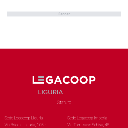
Banner
Statuto
Sede Legacoop Liguria
Sede Legacoop Imperia
Via Brigata Liguria, 105 r.
Via Tommaso Schiva, 48