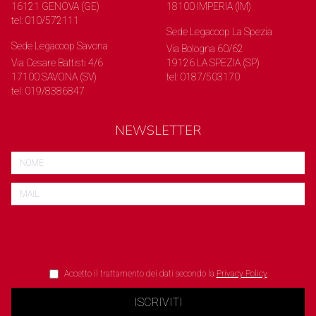
16121 GENOVA (GE)
18100 IMPERIA (IM)
tel: 010/572111
Sede Legacoop La Spezia
Sede Legacoop Savona
Via Bologna 60/62
Via Cesare Battisti 4/6
19126 LA SPEZIA (SP)
17100 SAVONA (SV)
tel: 0187/503170
tel: 019/8386847
NEWSLETTER
Accetto il trattamento dei dati secondo la
Privacy Policy
ISCRIVITI