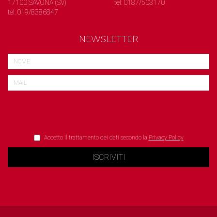
17100 SAVONA (SV)
tel: 0187/503170
tel: 019/8386847
NEWSLETTER
Accetto il trattamento dei dati secondo la
Privacy Policy
ISCRIVITI