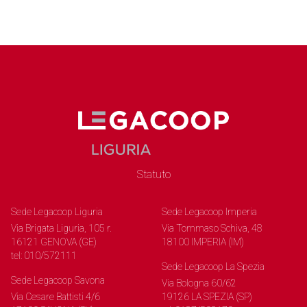
Statuto
Sede Legacoop Liguria
Sede Legacoop Imperia
Via Brigata Liguria, 105 r.
Via Tommaso Schiva, 48
16121 GENOVA (GE)
18100 IMPERIA (IM)
tel: 010/572111
Sede Legacoop La Spezia
Sede Legacoop Savona
Via Bologna 60/62
Via Cesare Battisti 4/6
19126 LA SPEZIA (SP)