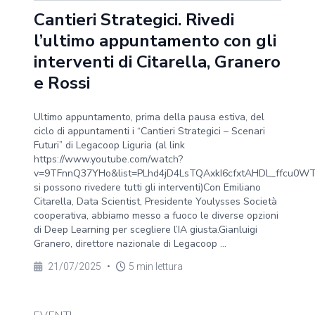
Cantieri Strategici. Rivedi
l’ultimo appuntamento con gli
interventi di Citarella, Granero
e Rossi
Ultimo appuntamento, prima della pausa estiva, del
ciclo di appuntamenti i “Cantieri Strategici – Scenari
Futuri” di Legacoop Liguria (al link
https://www.youtube.com/watch?
v=9TFnnQ37YHo&list=PLhd4jD4LsTQAxkI6cfxtAHDL_ffcu0W
si possono rivedere tutti gli interventi)Con Emiliano
Citarella, Data Scientist, Presidente Youlysses Società
cooperativa, abbiamo messo a fuoco le diverse opzioni
di Deep Learning per scegliere l’IA giusta.Gianluigi
Granero, direttore nazionale di Legacoop ...
21/07/2025
•
5 min lettura