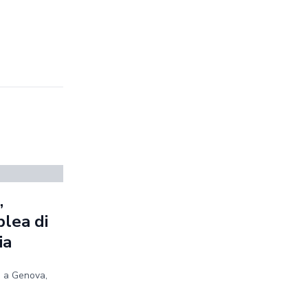
,
blea di
ia
e a Genova,