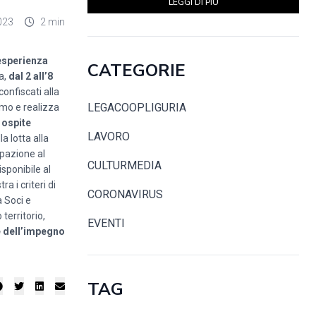
LEGGI DI PIÙ
023
2 min
esperienza
CATEGORIE
ia,
dal 2 all’8
confiscati alla
LEGACOOPLIGURIA
smo e realizza
 ospite
LAVORO
la lotta alla
ipazione al
CULTURMEDIA
sponibile al
tra i criteri di
CORONAVIRUS
a Soci e
territorio,
EVENTI
e dell’impegno
TAG