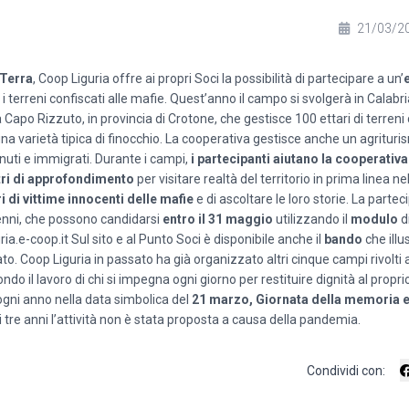
21/03/2
 Terra
, Coop Liguria offre ai propri Soci la possibilità di partecipare a un’
 i terreni confiscati alle mafie. Quest’anno il campo si svolgerà in Calabr
a Capo Rizzuto, in provincia di Crotone, che gestisce 100 ettari di terreni 
 una varietà tipica di finocchio. La cooperativa gestisce anche un agrituri
tenuti e immigrati. Durante i campi,
i partecipanti aiutano la cooperativa
tri di approfondimento
per visitare realtà del territorio in prima linea nel
i di vittime innocenti delle mafie
e di ascoltare le loro storie. La partec
enni, che possono candidarsi
entro il 31 maggio
utilizzando il
modulo
di
ria.e-coop.it
Sul sito e al Punto Soci è disponibile anche il
bando
che illus
to. Coop Liguria in passato ha già organizzato altri cinque campi rivolti 
 il lavoro di chi si impegna ogni giorno per restituire dignità al proprio 
gni anno nella data simbolica del
21 marzo, Giornata della memoria 
i tre anni l’attività non è stata proposta a causa della pandemia.
Condividi con: