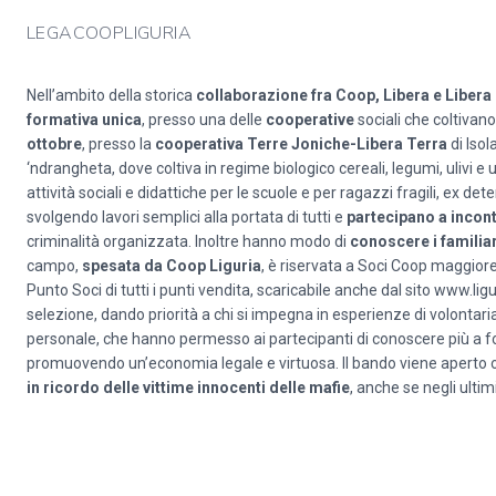
LEGACOOPLIGURIA
Nell’ambito della storica
collaborazione fra Coop, Libera e Libera
formativa unica
, presso una delle
cooperative
sociali che coltivano
ottobre
, presso la
cooperativa
Terre Joniche-Libera Terra
di Isol
‘ndrangheta, dove coltiva in regime biologico cereali, legumi, ulivi e
attività sociali e didattiche per le scuole e per ragazzi fragili, ex de
svolgendo lavori semplici alla portata di tutti e
partecipano a incon
criminalità organizzata. Inoltre hanno modo di
conoscere i familiar
campo,
spesata
da Coop Liguria
, è riservata a Soci Coop maggior
Punto Soci di tutti i punti vendita, scaricabile anche dal sito
www.ligu
selezione, dando priorità a chi si impegna in esperienze di volontaria
personale, che hanno permesso ai partecipanti di conoscere più a fondo
promuovendo un’economia legale e virtuosa. Il bando viene aperto o
in ricordo delle vittime innocenti delle mafie
, anche se negli ultim