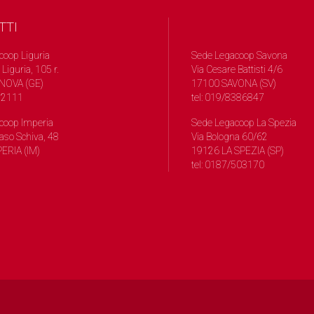
TTI
coop Liguria
Sede Legacoop Savona
 Liguria, 105 r.
Via Cesare Battisti 4/6
NOVA (GE)
17100 SAVONA (SV)
572111
tel: 019/8386847
coop Imperia
Sede Legacoop La Spezia
so Schiva, 48
Via Bologna 60/62
ERIA (IM)
19126 LA SPEZIA (SP)
tel: 0187/503170