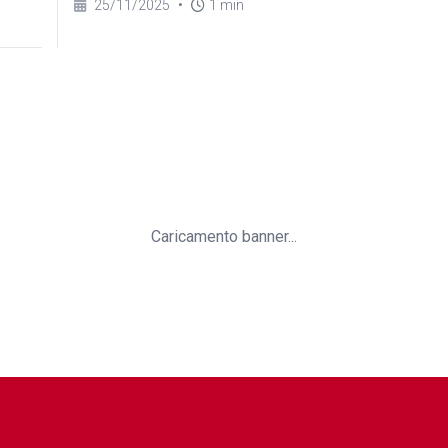
25/11/2025
•
1 min
Caricamento banner...