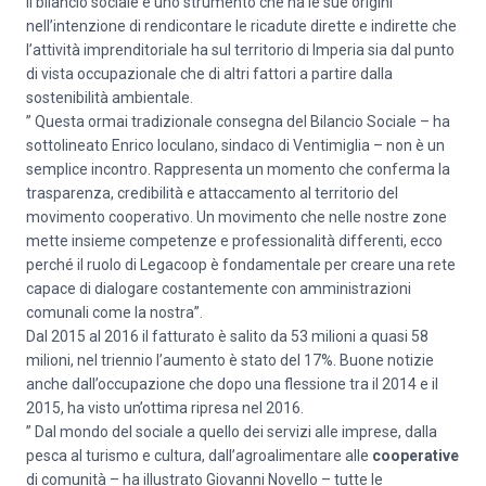
Il bilancio sociale è uno strumento che ha le sue origini
nell’intenzione di rendicontare le ricadute dirette e indirette che
l’attività imprenditoriale ha sul territorio di Imperia sia dal punto
di vista occupazionale che di altri fattori a partire dalla
sostenibilità ambientale.
” Questa ormai tradizionale consegna del Bilancio Sociale – ha
sottolineato Enrico Ioculano, sindaco di Ventimiglia – non è un
semplice incontro. Rappresenta un momento che conferma la
trasparenza, credibilità e attaccamento al territorio del
movimento cooperativo. Un movimento che nelle nostre zone
mette insieme competenze e professionalità differenti, ecco
perché il ruolo di Legacoop è fondamentale per creare una rete
capace di dialogare costantemente con amministrazioni
comunali come la nostra”.
Dal 2015 al 2016 il fatturato è salito da 53 milioni a quasi 58
milioni, nel triennio l’aumento è stato del 17%. Buone notizie
anche dall’occupazione che dopo una flessione tra il 2014 e il
2015, ha visto un’ottima ripresa nel 2016.
” Dal mondo del sociale a quello dei servizi alle imprese, dalla
pesca al turismo e cultura, dall’agroalimentare alle
cooperative
di comunità – ha illustrato Giovanni Novello – tutte le