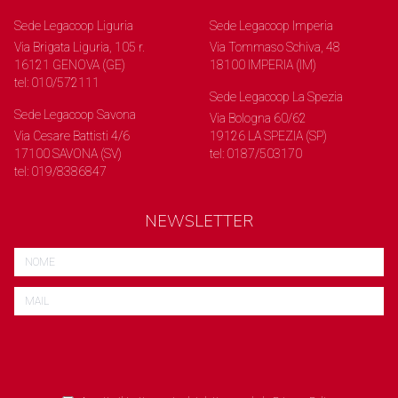
Sede Legacoop Liguria
Sede Legacoop Imperia
Via Brigata Liguria, 105 r.
Via Tommaso Schiva, 48
16121 GENOVA (GE)
18100 IMPERIA (IM)
tel: 010/572111
Sede Legacoop La Spezia
Sede Legacoop Savona
Via Bologna 60/62
Via Cesare Battisti 4/6
19126 LA SPEZIA (SP)
17100 SAVONA (SV)
tel: 0187/503170
tel: 019/8386847
NEWSLETTER