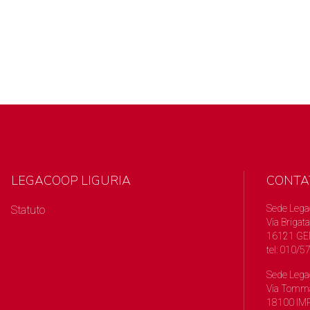
LEGACOOP LIGURIA
CONTA
Sede Lega
Statuto
Via Brigata
16121 GE
tel: 010/
Sede Lega
Via Tomma
18100 IMP