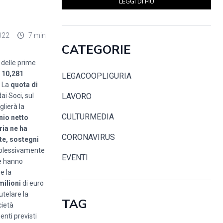
LEGGI DI PIÙ
022
7 min
CATEGORIE
 delle prime
10,281
LEGACOOPLIGURIA
. La
quota di
ai Soci, sul
LAVORO
lierà la
CULTURMEDIA
nio netto
ria ne ha
CORONAVIRUS
ste, sostegni
mplessivamente
EVENTI
he hanno
e la
milioni
di euro
utelare la
TAG
cietà
enti previsti