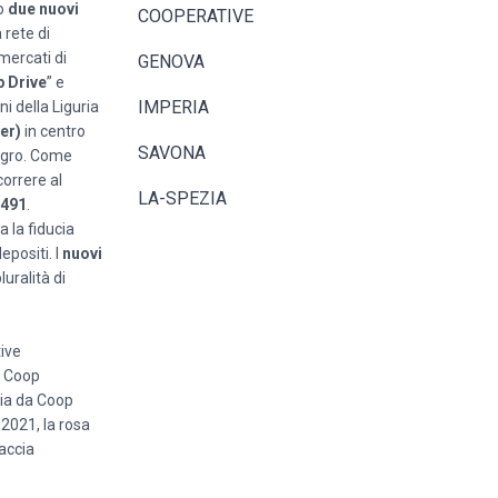
to
due
nuovi
COOPERATIVE
 rete di
rmercati di
GENOVA
 Drive
” e
IMPERIA
i della Liguria
ker)
in centro
SAVONA
negro. Come
correre al
LA-SPEZIA
.491
.
 la fiducia
epositi. I
nuovi
uralità di
tive
da Coop
ria da Coop
 2021, la rosa
accia