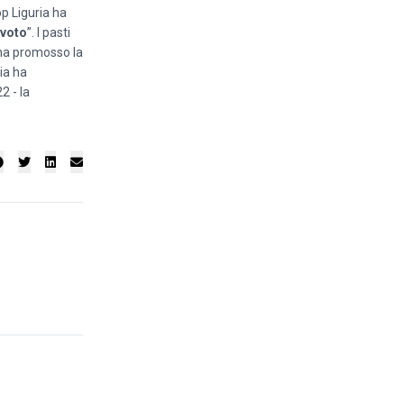
op Liguria ha
 voto
”. I pasti
 ha promosso la
ia ha
2 - la