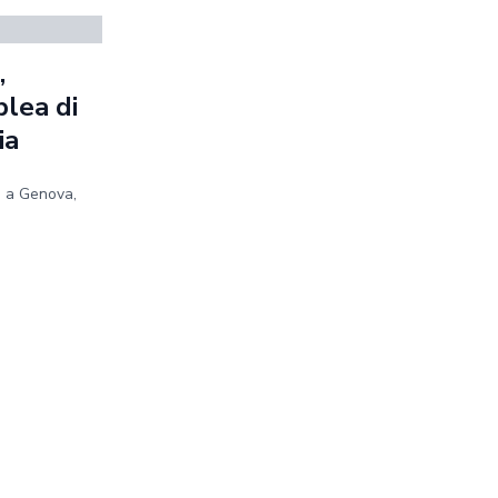
,
blea di
ia
e a Genova,