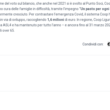
one del voto sul bilancio, che anche nel 2021 si è svolto al Punto Soci, Co
o cura delle famiglie in difficoltà, tramite l’impegno “
Un pasto per ogni
riormente cresciuto. Per contrastare l’emergenza Covid, il sistema Coop
 in via di sviluppo, raccogliendo
1,6 milioni
di euro. In regione, Coop Ligur
a ASL4 e ha mantenuto per tutto l’anno – e ancora fino al 31 marzo 202
li over 65.
Condividi con: