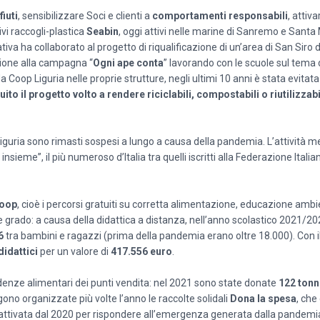
fiuti
, sensibilizzare Soci e clienti a
comportamenti responsabili
, attiva
ivi raccogli-plastica
Seabin
, oggi attivi nelle marine di Sanremo e Santa
ativa ha collaborato al progetto di riqualificazione di un’area di San Siro 
azione alla campagna “
Ogni ape conta
” lavorando con le scuole sul tema 
Coop Liguria nelle proprie strutture, negli ultimi 10 anni è stata evitata
ito il progetto volto a rendere riciclabili, compostabili o riutilizzabil
guria sono rimasti sospesi a lungo a causa della pandemia. L’attività 
eme”, il più numeroso d’Italia tra quelli iscritti alla Federazione Italia
oop
, cioè i percorsi gratuiti su corretta alimentazione, educazione ambi
 e grado: a causa della didattica a distanza, nell’anno scolastico 2021/20
16
tra bambini e ragazzi (prima della pandemia erano oltre 18.000). Con i
didattici
per un valore di
417.556 euro
.
edenze alimentari dei punti vendita: nel 2021 sono state donate
122 tonn
ngono organizzate più volte l’anno le raccolte solidali
Dona la spesa
, che
 attivata dal 2020 per rispondere all’emergenza generata dalla pandemi