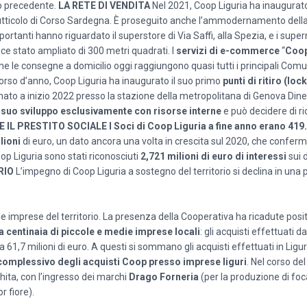
nno precedente.
LA RETE DI VENDITA
Nel 2021, Coop Liguria ha inaugura
rutticolo di Corso Sardegna. È proseguito anche l’ammodernamento della
mportanti hanno riguardato il superstore di Via Saffi, alla Spezia, e i supe
ce stato ampliato di 300 metri quadrati. I
servizi di e-commerce
“
Coop
e le consegne a domicilio oggi raggiungono quasi tutti i principali Comun
 corso d’anno, Coop Liguria ha inaugurato il suo primo
punti di ritiro (loc
zionato a inizio 2022 presso la stazione della metropolitana di Genova Di
l suo sviluppo
esclusivamente con risorse interne
e può decidere di ri
 E IL PRESTITO SOCIALE
I Soci di Coop Liguria a fine anno erano
419
lioni
di euro, un dato ancora una volta in crescita sul 2020, che conferma
op Liguria sono stati riconosciuti
2,721 milioni di euro di interessi
sui d
RIO
L’impegno di Coop Liguria a sostegno del territorio si declina in una pl
lle imprese del territorio. La presenza della Cooperativa ha ricadute posi
a centinaia di piccole e medie imprese locali
: gli acquisti effettuati 
 61,7 milioni di euro. A questi si sommano gli acquisti effettuati in Ligu
e complessivo degli acquisti Coop presso imprese liguri
. Nel corso del
chita, con l’ingresso dei marchi
Drago Forneria
(per la produzione di foc
or fiore).