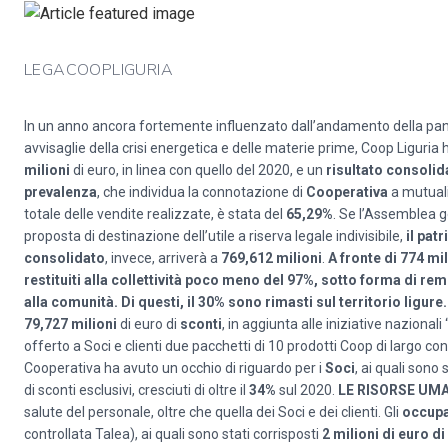
LEGACOOPLIGURIA
In un anno ancora fortemente influenzato dall’andamento della pan
avvisaglie della crisi energetica e delle materie prime, Coop Liguri
milioni
di euro, in linea con quello del 2020, e un
risultato consolid
prevalenza
, che individua la connotazione di
Cooperativa
a mutualit
totale delle vendite realizzate, è stata del
65,29%
. Se l’Assemblea g
proposta di destinazione dell’utile a riserva legale indivisibile,
il pat
consolidato
, invece, arriverà a
769,612 milioni
.
A fronte di 774 mil
restituiti alla collettività poco meno del 97%, sotto forma di re
alla comunità.
Di questi, il 30% sono rimasti sul territorio ligure.
79,727 milioni
di euro di
sconti
, in aggiunta alle iniziative nazionali 
offerto a Soci e clienti due pacchetti di 10 prodotti Coop di largo c
Cooperativa ha avuto un occhio di riguardo per i
Soci
, ai quali sono 
di sconti esclusivi, cresciuti di oltre il
34%
sul 2020.
LE RISORSE UM
salute del personale, oltre che quella dei Soci e dei clienti. Gli
occupa
controllata Talea), ai quali sono stati corrisposti
2 milioni di euro d