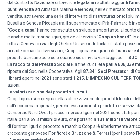
dal Contratto Nazionale di Lavoro e legata ai risultati raggiunti l’a
punti vendita
ad Albissola Marina e
Genova
, nell’ex mercato ortof
vendita, attraverso una serie di interventi di ristrutturazione: i più i
Busalla e Genova Piccapietra. Il supermercato di Prà-Palmaro è inve
“
Coop a casa
” hanno conosciuto un sviluppo importante, al punto ch
e anche molte marine liguri, grazie al servizio “
Coop on board
”. In
città a Genova, in via degli Orefici. Un secondo locker è stato posi
accade ormai da diversi anni, Coop Liguria è in grado di
finanziare i
prestito bancario solo se e quando ciò si rivela vantaggioso.
I SOCI
La
raccolta del Prestito Sociale
, a fine 2021, era pari a
606,039 mi
riposta dai Soci nella Cooperativa. Agli
87.341 Soci Prestatori
di Co
libretti
aperti nel 2021 sono stati
1.215
.
L’IMPEGNO SUL TERRITO
azioni:
La valorizzazione dei produttori locali
Coop Liguria si impegna nella valorizzazione dei prodotti locali e de
sull’economia regionale, perché essa
acquista prodotti e servizi d
Consorzio Nord Ovest presso imprese liguri nel 2021 sono stati pari a
Italia, pari a 69,3 milioni di euro, che portano a
131 milioni il valor
di fornitori liguri di prodotto a marchio Coop si è ulteriormente arric
croccante genovese Fior fiore) e
Bruzzone & Ferrari
(per il pesto Fi