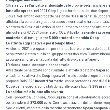
L’impegno ambientale
Oltre a
ridurre l’impatto ambientale
delle proprie sedi,
riciclare i ri
lotta allo spreco
, nel 2021 Coop Liguria ha donato altri due disposit
Ligure. Nell’ambito del progetto nazionale “
Oasi urbane
”, la Cooper
affidata alla cura di un gruppo di associazioni locali e ha dato attu
biodiversità. Grazie alle azioni di adeguamento energetico attuate da 
atmosfera di
47.757 tonnellate
di CO2. A livello nazionale è
prosegu
confezioni di tutti gli oltre 5.000 prodotti a marchio Coop
.
Le attività aggregative e per il tempo libero
Anche nel 2021, i programmi per il tempo libero promossi da Coop Li
penalizzata è stata quella del gruppo escursionistico “Camminiamo insi
Escursionismo, avvantaggiata dal fatto di svolgersi all’aperto.
L’educazione al consumo consapevole
Altrettanto penalizzate sono risultate le attività didattiche
Saperec
cittadinanza attiva che Coop Liguria offre alle scuole di ogni ordine
proposti “solo”
328 incontri formativi
, con la partecipazione di
3.5
Coop per la scuola
, sono stati donati alle scuole liguri
3.298 premi 
La solidarietà e la lotta alla povertà
Con il progetto
Buon Fine
, Coop Liguria dona al volontariato le ecc
per un valore di
873.000 euro
. Con le associazioni del territorio, ve
Soci e clienti, integrate dalla raccolta permanente
Spesa sospesa
,