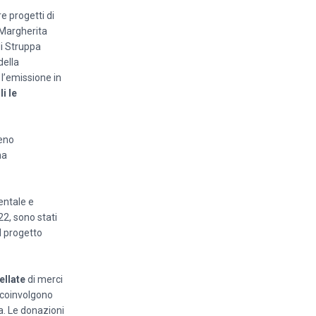
re progetti di
 Margherita
di Struppa
della
 l’emissione in
i le
meno
na
entale e
22, sono stati
l progetto
ellate
di merci
 coinvolgono
a. Le donazioni