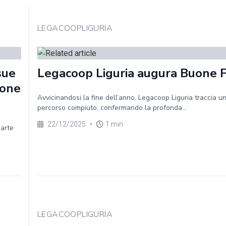
LEGACOOPLIGURIA
sue
Legacoop Liguria augura Buone 
ione
Avvicinandosi la fine dell’anno, Legacoop Liguria traccia un
percorso compiuto, confermando la profonda...
22/12/2025
•
1 min
parte
LEGACOOPLIGURIA