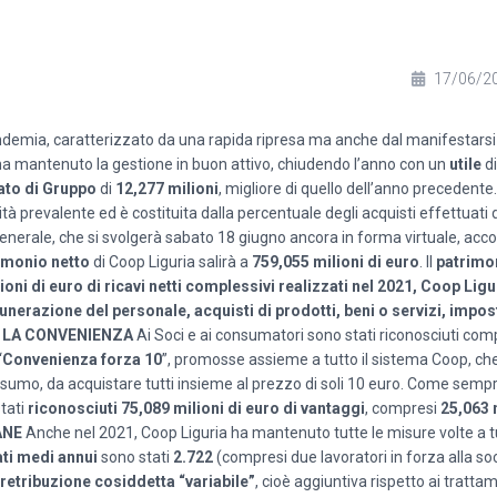
17/06/2
demia, caratterizzato da una rapida ripresa ma anche dal manifestarsi
a ha mantenuto la gestione in buon attivo, chiudendo l’anno con un
utile
di
ato di Gruppo
di
12,277
milioni
, migliore di quello dell’anno precedente
à prevalente ed è costituita dalla percentuale degli acquisti effettuati d
enerale, che si svolgerà sabato 18 giugno ancora in forma virtuale, accog
rimonio netto
di Coop Liguria salirà a
759,055 milioni di euro
. Il
patrimo
ioni di euro di ricavi netti complessivi realizzati nel 2021, Coop Ligu
munerazione del personale, acquisti di prodotti, beni o servizi, impo
LA CONVENIENZA
Ai Soci e ai consumatori sono stati riconosciuti co
“
Convenienza forza 10
”, promosse assieme a tutto il sistema Coop, c
onsumo, da acquistare tutti insieme al prezzo di soli 10 euro. Come sempr
stati
riconosciuti 75,089 milioni di euro di vantaggi
, compresi
25,063 
ANE
Anche nel 2021, Coop Liguria ha mantenuto tutte le misure volte a t
ti medi annui
sono stati
2.722
(compresi due lavoratori in forza alla so
i retribuzione cosiddetta “variabile”
, cioè aggiuntiva rispetto ai trattam