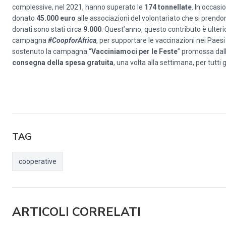
complessive, nel 2021, hanno superato le
174 tonnellate
. In occasi
donato
45.000 euro
alle associazioni del volontariato che si prendon
donati sono stati circa
9.000
. Quest’anno, questo contributo è ulte
campagna
#CoopforAfrica
, per supportare le vaccinazioni nei Paesi
sostenuto la campagna “
Vacciniamoci per le Feste
” promossa dall
consegna della spesa gratuita
, una volta alla settimana, per tutti g
TAG
cooperative
ARTICOLI CORRELATI