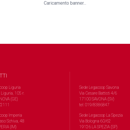
Caricamento banner...
TTI
coop Liguria
Sede Legacoop Savona
 Liguria, 105 r.
Via Cesare Battisti 4/6
NOVA (GE)
17100 SAVONA (SV)
572111
tel: 019/8386847
coop Imperia
Sede Legacoop La Spezia
so Schiva, 48
Via Bologna 60/62
ERIA (IM)
19126 LA SPEZIA (SP)