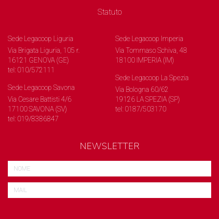
Statuto
Sede Legacoop Liguria
Sede Legacoop Imperia
Via Brigata Liguria, 105 r.
Via Tommaso Schiva, 48
16121 GENOVA (GE)
18100 IMPERIA (IM)
tel: 010/572111
Sede Legacoop La Spezia
Sede Legacoop Savona
Via Bologna 60/62
Via Cesare Battisti 4/6
19126 LA SPEZIA (SP)
17100 SAVONA (SV)
tel: 0187/503170
tel: 019/8386847
NEWSLETTER