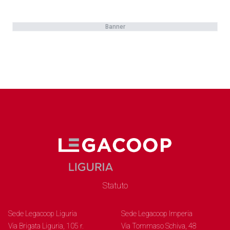
Banner
Statuto
Sede Legacoop Liguria
Sede Legacoop Imperia
Via Brigata Liguria, 105 r.
Via Tommaso Schiva, 48