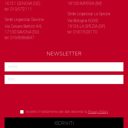
16121 GENOVA (GE)
18100 IMPERIA (IM)
tel: 010/572111
Sede Legacoop La Spezia
Sede Legacoop Savona
Via Bologna 60/62
Via Cesare Battisti 4/6
19126 LA SPEZIA (SP)
17100 SAVONA (SV)
tel: 0187/503170
tel: 019/8386847
NEWSLETTER
Accetto il trattamento dei dati secondo la
Privacy Policy
ISCRIVITI