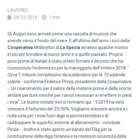
LAVORO
29/12/2019
1 min
Gli Auguri sono arrivati come una cascata di muscoli che
scende verso il fondo del mare. E all'ultimo dell'anno i soci della
Cooperativa
Mitilicoltori di
La Spezia
avranno qualche motivo
in più per brindare al nuovo anno e a quello passato. Proprio
poco prima di Natale è stato infatti firmato il decreto che ha
riconosciuto l'indennizzo per la mareggiata dell'ottobre 2018. "
Circa 1 milione complessivo da suddividere per le 73 aziende
colpite - conferma Federico Pinza, presidente della Cooperativa
-. Un risarcimento per il valore delle materie prime e delle scorte
andate perdute nonché per i lavori necessari a rimettere in piedi
i vivai". Le buone notizie non si fermano qui. " Il 2019 ha visto
crescere il fatturato del 25/30%. Vogliamo crescere ancora e i
nulla osta per i vivai fuori diga ci permetterebbero di
raddoppiare le superfici esterne di allevamento - conclude
Pinza - . Inoltre è stato aperto un bando del Flag per la
ricostruzione della diga foranea e la messa in sicurezza della