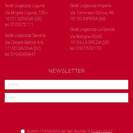
Sede Legacoop Liguria
Sede Legacoop Imperia
Via Brigata Liguria, 105 r.
Via Tommaso Schiva, 48
16121 GENOVA (GE)
18100 IMPERIA (IM)
tel: 010/572111
Sede Legacoop La Spezia
Sede Legacoop Savona
Via Bologna 60/62
Via Cesare Battisti 4/6
19126 LA SPEZIA (SP)
17100 SAVONA (SV)
tel: 0187/503170
tel: 019/8386847
NEWSLETTER
Accetto il trattamento dei dati secondo la
Privacy Policy