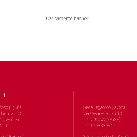
Caricamento banner...
TTI
coop Liguria
Sede Legacoop Savona
 Liguria, 105 r.
Via Cesare Battisti 4/6
NOVA (GE)
17100 SAVONA (SV)
572111
tel: 019/8386847
coop Imperia
Sede Legacoop La Spezia