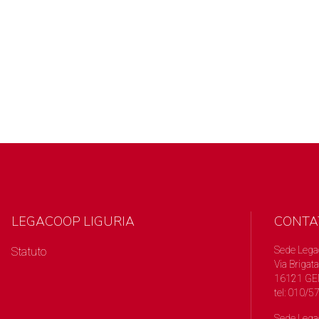
LEGACOOP LIGURIA
CONTA
Sede Lega
Statuto
Via Brigata
16121 GE
tel: 010/
Sede Lega