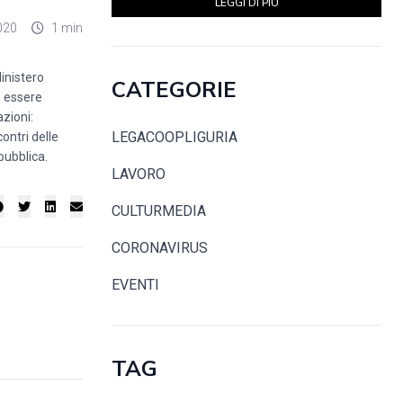
LEGGI DI PIÙ
020
1 min
Ministero
CATEGORIE
e essere
azioni:
LEGACOOPLIGURIA
ontri delle
pubblica.
LAVORO
CULTURMEDIA
CORONAVIRUS
EVENTI
TAG