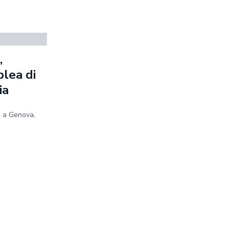
,
blea di
ia
e a Genova,