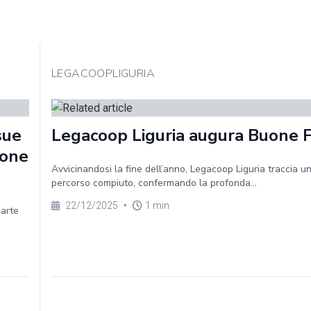
LEGACOOPLIGURIA
sue
Legacoop Liguria augura Buone 
ione
Avvicinandosi la fine dell’anno, Legacoop Liguria traccia un
percorso compiuto, confermando la profonda...
22/12/2025
•
1 min
parte