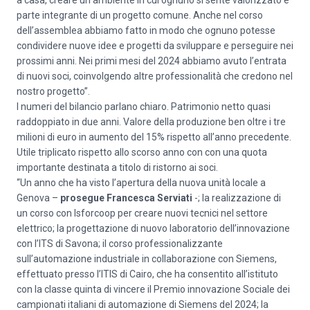
a casa, creare un ambiente in cui ognuno si sente valorizzato e
parte integrante di un progetto comune. Anche nel corso
dell’assemblea abbiamo fatto in modo che ognuno potesse
condividere nuove idee e progetti da sviluppare e perseguire nei
prossimi anni. Nei primi mesi del 2024 abbiamo avuto l’entrata
di nuovi soci, coinvolgendo altre professionalità che credono nel
nostro progetto”.
I numeri del bilancio parlano chiaro. Patrimonio netto quasi
raddoppiato in due anni. Valore della produzione ben oltre i tre
milioni di euro in aumento del 15% rispetto all’anno precedente.
Utile triplicato rispetto allo scorso anno con con una quota
importante destinata a titolo di ristorno ai soci.
“Un anno che ha visto l’apertura della nuova unità locale a
Genova –
prosegue Francesca Serviati
-; la realizzazione di
un corso con Isforcoop per creare nuovi tecnici nel settore
elettrico; la progettazione di nuovo laboratorio dell’innovazione
con l’ITS di Savona; il corso professionalizzante
sull’automazione industriale in collaborazione con Siemens,
effettuato presso l’ITIS di Cairo, che ha consentito all’istituto
con la classe quinta di vincere il Premio innovazione Sociale dei
campionati italiani di automazione di Siemens del 2024; la