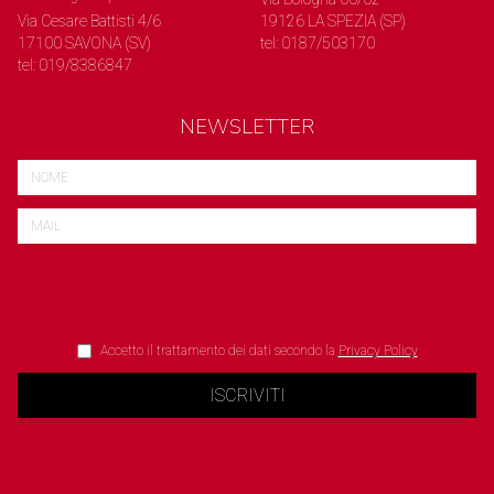
Via Cesare Battisti 4/6
19126 LA SPEZIA (SP)
17100 SAVONA (SV)
tel: 0187/503170
tel: 019/8386847
NEWSLETTER
Accetto il trattamento dei dati secondo la
Privacy Policy
ISCRIVITI