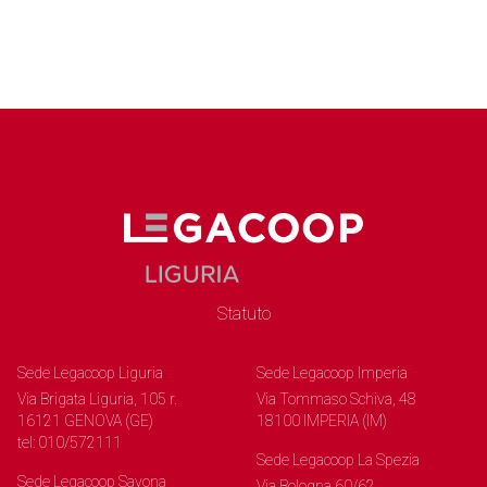
Statuto
Sede Legacoop Liguria
Sede Legacoop Imperia
Via Brigata Liguria, 105 r.
Via Tommaso Schiva, 48
16121 GENOVA (GE)
18100 IMPERIA (IM)
tel: 010/572111
Sede Legacoop La Spezia
Sede Legacoop Savona
Via Bologna 60/62