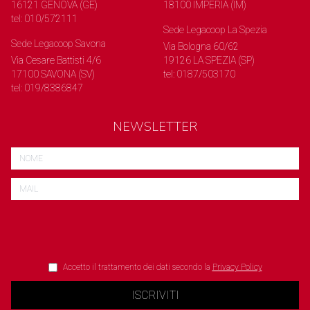
16121 GENOVA (GE)
18100 IMPERIA (IM)
tel: 010/572111
Sede Legacoop La Spezia
Sede Legacoop Savona
Via Bologna 60/62
Via Cesare Battisti 4/6
19126 LA SPEZIA (SP)
17100 SAVONA (SV)
tel: 0187/503170
tel: 019/8386847
NEWSLETTER
Accetto il trattamento dei dati secondo la
Privacy Policy
ISCRIVITI