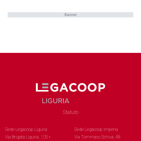
Banner
Statuto
Sede Legacoop Liguria
Sede Legacoop Imperia
Via Brigata Liguria, 105 r.
Via Tommaso Schiva, 48