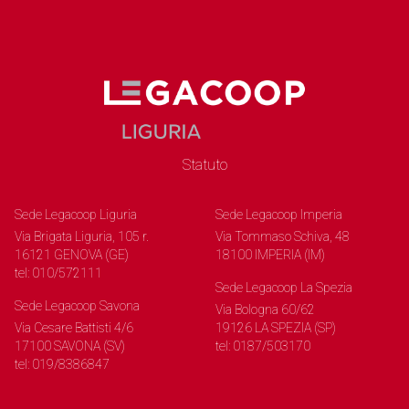
Statuto
Sede Legacoop Liguria
Sede Legacoop Imperia
Via Brigata Liguria, 105 r.
Via Tommaso Schiva, 48
16121 GENOVA (GE)
18100 IMPERIA (IM)
tel: 010/572111
Sede Legacoop La Spezia
Sede Legacoop Savona
Via Bologna 60/62
Via Cesare Battisti 4/6
19126 LA SPEZIA (SP)
17100 SAVONA (SV)
tel: 0187/503170
tel: 019/8386847