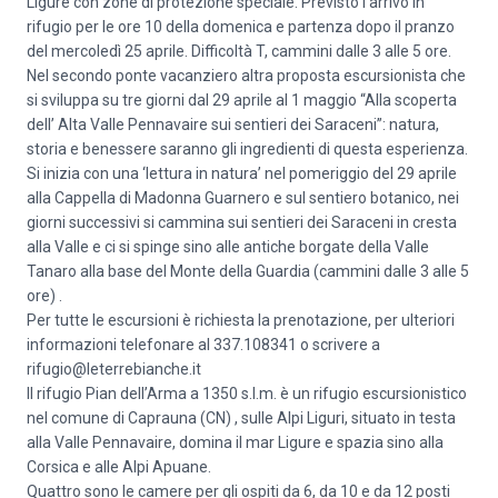
Ligure con zone di protezione speciale. Previsto l’arrivo in
rifugio per le ore 10 della domenica e partenza dopo il pranzo
del mercoledì 25 aprile. Difficoltà T, cammini dalle 3 alle 5 ore.
Nel secondo ponte vacanziero altra proposta escursionista che
si sviluppa su tre giorni dal 29 aprile al 1 maggio “Alla scoperta
dell’ Alta Valle Pennavaire sui sentieri dei Saraceni”: natura,
storia e benessere saranno gli ingredienti di questa esperienza.
Si inizia con una ‘lettura in natura’ nel pomeriggio del 29 aprile
alla Cappella di Madonna Guarnero e sul sentiero botanico, nei
giorni successivi si cammina sui sentieri dei Saraceni in cresta
alla Valle e ci si spinge sino alle antiche borgate della Valle
Tanaro alla base del Monte della Guardia (cammini dalle 3 alle 5
ore) .
Per tutte le escursioni è richiesta la prenotazione, per ulteriori
informazioni telefonare al 337.108341 o scrivere a
rifugio@leterrebianche.it
Il rifugio Pian dell’Arma a 1350 s.l.m. è un rifugio escursionistico
nel comune di Caprauna (CN) , sulle Alpi Liguri, situato in testa
alla Valle Pennavaire, domina il mar Ligure e spazia sino alla
Corsica e alle Alpi Apuane.
Quattro sono le camere per gli ospiti da 6, da 10 e da 12 posti