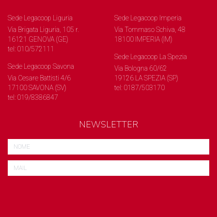
Sede Legacoop Liguria
Sede Legacoop Imperia
Via Brigata Liguria, 105 r.
Via Tommaso Schiva, 48
16121 GENOVA (GE)
18100 IMPERIA (IM)
tel: 010/572111
Sede Legacoop La Spezia
Sede Legacoop Savona
Via Bologna 60/62
Via Cesare Battisti 4/6
19126 LA SPEZIA (SP)
17100 SAVONA (SV)
tel: 0187/503170
tel: 019/8386847
NEWSLETTER