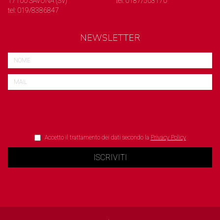
17100 SAVONA (SV)
tel: 0187/503170
tel: 019/8386847
NEWSLETTER
Accetto il trattamento dei dati secondo la
Privacy Policy
ISCRIVITI