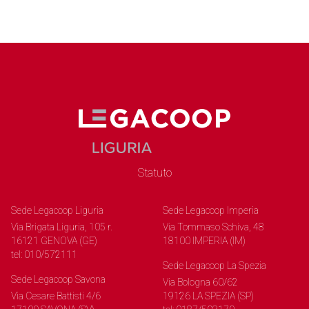
Statuto
Sede Legacoop Liguria
Sede Legacoop Imperia
Via Brigata Liguria, 105 r.
Via Tommaso Schiva, 48
16121 GENOVA (GE)
18100 IMPERIA (IM)
tel: 010/572111
Sede Legacoop La Spezia
Sede Legacoop Savona
Via Bologna 60/62
Via Cesare Battisti 4/6
19126 LA SPEZIA (SP)