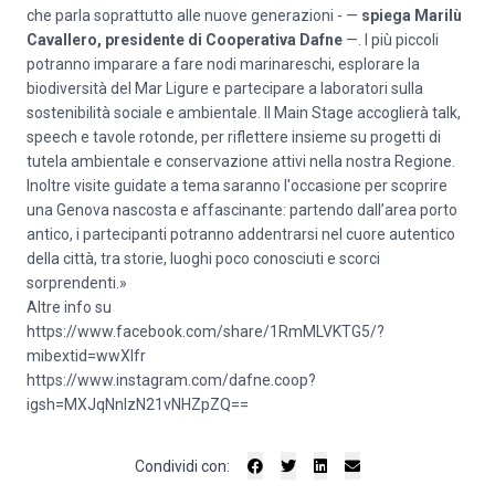
che parla soprattutto alle nuove generazioni - —
spiega Marilù
Cavallero, presidente di Cooperativa Dafne
—. I più piccoli
potranno imparare a fare nodi marinareschi, esplorare la
biodiversità del Mar Ligure e partecipare a laboratori sulla
sostenibilità sociale e ambientale. Il Main Stage accoglierà talk,
speech e tavole rotonde, per riflettere insieme su progetti di
tutela ambientale e conservazione attivi nella nostra Regione.
Inoltre visite guidate a tema saranno l'occasione per scoprire
una Genova nascosta e affascinante: partendo dall’area porto
antico, i partecipanti potranno addentrarsi nel cuore autentico
della città, tra storie, luoghi poco conosciuti e scorci
sorprendenti.»
Altre info su
https://www.facebook.com/share/1RmMLVKTG5/?
mibextid=wwXIfr
https://www.instagram.com/dafne.coop?
igsh=MXJqNnlzN21vNHZpZQ==
Condividi con: