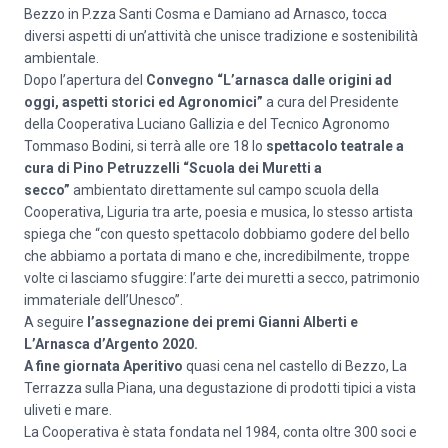
Bezzo in P.zza Santi Cosma e Damiano ad Arnasco, tocca
diversi aspetti di un’attività che unisce tradizione e sostenibilità
ambientale.
Dopo l’apertura del
Convegno “L’arnasca dalle origini ad
oggi, aspetti storici ed Agronomici”
a cura del Presidente
della Cooperativa Luciano Gallizia e del Tecnico Agronomo
Tommaso Bodini, si terrà alle ore 18 lo
spettacolo teatrale a
cura di Pino Petruzzelli “Scuola dei Muretti a
secco”
ambientato direttamente sul campo scuola della
Cooperativa, Liguria tra arte, poesia e musica, lo stesso artista
spiega che “con questo spettacolo dobbiamo godere del bello
che abbiamo a portata di mano e che, incredibilmente, troppe
volte ci lasciamo sfuggire: l’arte dei muretti a secco, patrimonio
immateriale dell’Unesco”.
A seguire
l’assegnazione dei premi Gianni Alberti e
L’Arnasca d’Argento 2020.
A fine giornata Aperitivo
quasi cena nel castello di Bezzo, La
Terrazza sulla Piana, una degustazione di prodotti tipici a vista
uliveti e mare.
La Cooperativa è stata fondata nel 1984, conta oltre 300 soci e