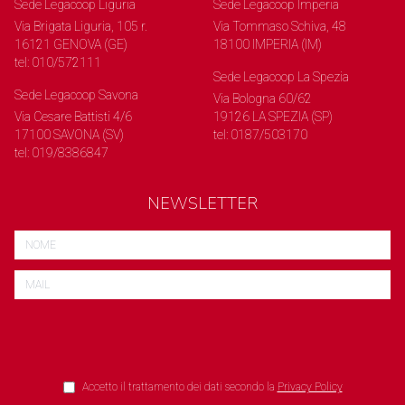
Sede Legacoop Liguria
Sede Legacoop Imperia
Via Brigata Liguria, 105 r.
Via Tommaso Schiva, 48
16121 GENOVA (GE)
18100 IMPERIA (IM)
tel: 010/572111
Sede Legacoop La Spezia
Sede Legacoop Savona
Via Bologna 60/62
Via Cesare Battisti 4/6
19126 LA SPEZIA (SP)
17100 SAVONA (SV)
tel: 0187/503170
tel: 019/8386847
NEWSLETTER
Accetto il trattamento dei dati secondo la
Privacy Policy