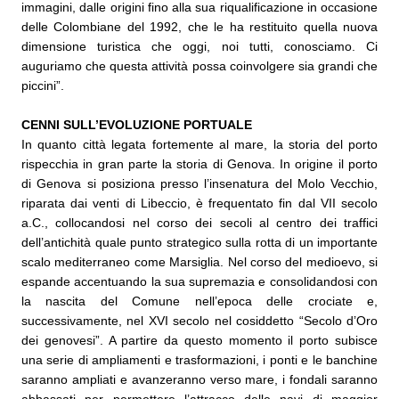
immagini, dalle origini fino alla sua riqualificazione in occasione
delle Colombiane del 1992, che le ha restituito quella nuova
dimensione turistica che oggi, noi tutti, conosciamo. Ci
auguriamo che questa attività possa coinvolgere sia grandi che
piccini”.
CENNI SULL’EVOLUZIONE PORTUALE
In quanto città legata fortemente al mare, la storia del porto
rispecchia in gran parte la storia di Genova. In origine il porto
di Genova si posiziona presso l’insenatura del Molo Vecchio,
riparata dai venti di Libeccio, è frequentato fin dal VII secolo
a.C., collocandosi nel corso dei secoli al centro dei traffici
dell’antichità quale punto strategico sulla rotta di un importante
scalo mediterraneo come Marsiglia. Nel corso del medioevo, si
espande accentuando la sua supremazia e consolidandosi con
la nascita del Comune nell’epoca delle crociate e,
successivamente, nel XVI secolo nel cosiddetto “Secolo d’Oro
dei genovesi”. A partire da questo momento il porto subisce
una serie di ampliamenti e trasformazioni, i ponti e le banchine
saranno ampliati e avanzeranno verso mare, i fondali saranno