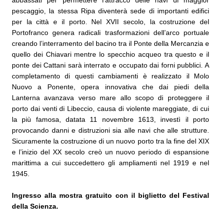
abbassati per permettere l’attracco delle navi di maggior
pescaggio, la stessa Ripa diventerà sede di importanti edifici
per la città e il porto. Nel XVII secolo, la costruzione del
Portofranco genera radicali trasformazioni dell’arco portuale
creando l’interramento del bacino tra il Ponte della Mercanzia e
quello dei Chiavari mentre lo specchio acqueo tra questo e il
ponte dei Cattani sarà interrato e occupato dai forni pubblici. A
completamento di questi cambiamenti è realizzato il Molo
Nuovo a Ponente, opera innovativa che dai piedi della
Lanterna avanzava verso mare allo scopo di proteggere il
porto dai venti di Libeccio, causa di violente mareggiate, di cui
la più famosa, datata 11 novembre 1613, investì il porto
provocando danni e distruzioni sia alle navi che alle strutture.
Sicuramente la costruzione di un nuovo porto tra la fine del XIX
e l’inizio del XX secolo creò un nuovo periodo di espansione
marittima a cui succedettero gli ampliamenti nel 1919 e nel
1945.
Ingresso alla mostra gratuito con il biglietto del Festival
della Scienza.