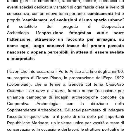
undici giorni di conferenze, laboratori, mostre, spettacoli ed
eventi speciali dedicati a visitatori di ogni fascia d’età e livello di
conoscenza, con un nuovo tema portante:
cambiamenti
. Ed è
proprio “
cambiamenti ed evoluzioni di uno spazio urbano
”
il sottotitolo del progetto di Cooperativa
Archeologia.
L’esposizione fotografica vuole porre
l’attenzione, attraverso un racconto per immagini, su
come ogni luogo conservi tracce del proprio passato
nascoste o appena percepibili, in attesa di essere svelate
e interpretate.
I lavori che interessarono il Porto Antico alla fine degli anni ’80,
su progetto di Renzo Piano, in preparazione dell’Expo 1992
(Colombiadi), che si tenne a Genova col tema
Cristoforo
Colombo - La nave e il mare
, furono anche l’occasione per
un’ampia campagna di indagini archeologiche condotte da
Cooperativa Archeologia, con la direzione della
Soprintendenza Archeologica. Gli scavi permisero di indagare
l’assetto di quello che fu il porto di una delle più importanti
Repubbliche Marinare, un insieme unico per vastità e stato di
conservazione. In occasione dei lavori, le strutture portuali e le