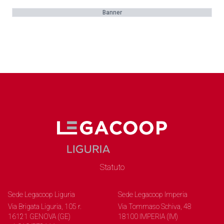
Banner
Statuto
Sede Legacoop Liguria
Sede Legacoop Imperia
Via Brigata Liguria, 105 r.
Via Tommaso Schiva, 48
16121 GENOVA (GE)
18100 IMPERIA (IM)