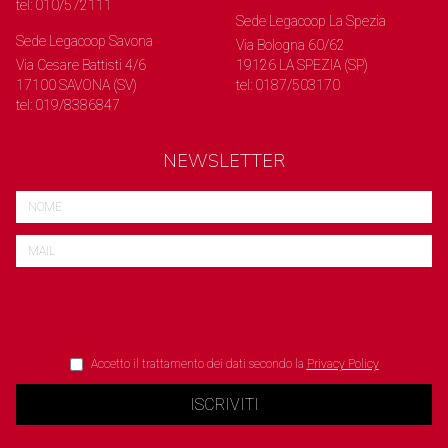
tel: 010/572111
Sede Legacoop La Spezia
Sede Legacoop Savona
Via Bologna 60/62
Via Cesare Battisti 4/6
19126 LA SPEZIA (SP)
17100 SAVONA (SV)
tel: 0187/503170
tel: 019/8386847
NEWSLETTER
Accetto il trattamento dei dati secondo la
Privacy Policy
ISCRIVITI