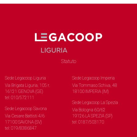
Statuto
Sede Legacoop Liguria
Sede Legacoop Imperia
Via Brigata Liguria, 105 r.
Via Tommaso Schiva, 48
16121 GENOVA (GE)
18100 IMPERIA (IM)
tel: 010/572111
Sede Legacoop La Spezia
Sede Legacoop Savona
Via Bologna 60/62
Via Cesare Battisti 4/6
19126 LA SPEZIA (SP)
17100 SAVONA (SV)
tel: 0187/503170
tel: 019/8386847