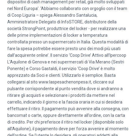
dispositivi di cash management per retail, già molto sviluppati
nel Nord Europa’. ‘Abbiamo collaborato con orgoglio con il team
di Coop Liguria – spiega Alessandro Santalucia,
Amministratore Delegato di InfoSTORE, distributore della
società StrongPoint, produttrice del locker - per realizzare una
delle prime implementazioni di locker a temperatura
controllata presso un supermercato in Italia. Questa modalità di
fare la spesa potrebbe essere presto uno dei modi più usati
dall’acquirente online’. Il servizio ‘Coop Drive’ Attivo all’Ipercoop
L’Aquilone di Genova e nei supermercati di Via Merano (Sestri
Ponente) e Corso Gastaldi, il servizio ‘Coop Drive’ è molto
apprezzato da Soci e clienti. Utilizzarlo è semplice. Basta
collegarsi al sito www.laspesachenonpesa.it, cliccare sul
pulsante corrispondente al punto vendita dove si andranno a
ritirare gli acquisti e selezionare i prodotti da mettere nel
carrello, indicando il giorno e la fascia oraria in cui si desidera
effettuare il ritiro. Il pagamento può avvenire alla consegna, con
bancomat o carte, oppure direttamente all’ordine, con la carta
di credito. Per chi preferisce il ritiro nel locker (disponibile solo
all’Aquilone), il pagamento deve per forza avvenire al momento
dell’ordine. Se l'utente lo desidera, gli operatori addetti alla