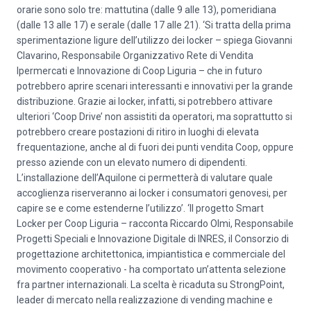
orarie sono solo tre: mattutina (dalle 9 alle 13), pomeridiana
(dalle 13 alle 17) e serale (dalle 17 alle 21). ‘Si tratta della prima
sperimentazione ligure dell’utilizzo dei locker – spiega Giovanni
Clavarino, Responsabile Organizzativo Rete di Vendita
Ipermercati e Innovazione di Coop Liguria – che in futuro
potrebbero aprire scenari interessanti e innovativi per la grande
distribuzione. Grazie ai locker, infatti, si potrebbero attivare
ulteriori ‘Coop Drive’ non assistiti da operatori, ma soprattutto si
potrebbero creare postazioni di ritiro in luoghi di elevata
frequentazione, anche al di fuori dei punti vendita Coop, oppure
presso aziende con un elevato numero di dipendenti.
L’installazione dell’Aquilone ci permetterà di valutare quale
accoglienza riserveranno ai locker i consumatori genovesi, per
capire se e come estenderne l’utilizzo’. ‘Il progetto Smart
Locker per Coop Liguria – racconta Riccardo Olmi, Responsabile
Progetti Speciali e Innovazione Digitale di INRES, il Consorzio di
progettazione architettonica, impiantistica e commerciale del
movimento cooperativo - ha comportato un’attenta selezione
fra partner internazionali. La scelta è ricaduta su StrongPoint,
leader di mercato nella realizzazione di vending machine e