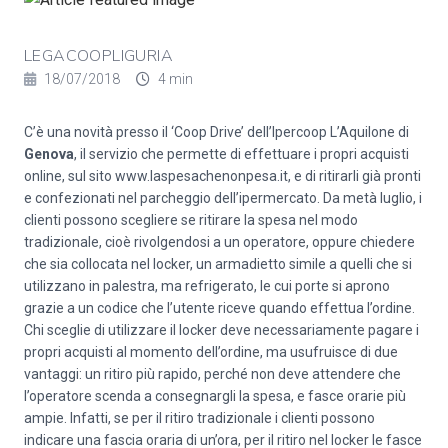
LEGACOOPLIGURIA
18/07/2018
4 min
C’è una novità presso il ‘Coop Drive’ dell’Ipercoop L’Aquilone di
Genova
, il servizio che permette di effettuare i propri acquisti
online, sul sito www.laspesachenonpesa.it, e di ritirarli già pronti
e confezionati nel parcheggio dell’ipermercato. Da metà luglio, i
clienti possono scegliere se ritirare la spesa nel modo
tradizionale, cioè rivolgendosi a un operatore, oppure chiedere
che sia collocata nel locker, un armadietto simile a quelli che si
utilizzano in palestra, ma refrigerato, le cui porte si aprono
grazie a un codice che l’utente riceve quando effettua l’ordine.
Chi sceglie di utilizzare il locker deve necessariamente pagare i
propri acquisti al momento dell’ordine, ma usufruisce di due
vantaggi: un ritiro più rapido, perché non deve attendere che
l’operatore scenda a consegnargli la spesa, e fasce orarie più
ampie. Infatti, se per il ritiro tradizionale i clienti possono
indicare una fascia oraria di un’ora, per il ritiro nel locker le fasce