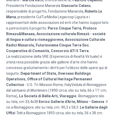
Manario -
Marzia Ratti
, storica dell’Arte,
Fabrizio Capellini
,
Presidente Fondazione Manarola
Giancarlo Celano
,
responsabile di progetto, Fondazione Manarola,
Roberto La
Marca
, presidente CulTurMedia Legacoop Liguria e i
rappresentati delle associazioni ed enti che hanno supportato
e patrocinato il progetto:
Parco Cinque Terre, Proloco
Rimazu&Manaea, Associazione culturale Rimazû - società
di lingua e cultura riomaggiorese, Associazione Culturale
Radici Manarola, Futurinsieme Cinque Terre Soc.
Cooperativa di Comunità, Consorzio ATI 5 Terre.
La realizzazione della VRE (Esperienza di Realtà Virtuale) è
stata resa possibile grazie alle gallerie d’arte che hanno
concesso gratuitamente i diritti per l’utilizzo delle opere qui di
seguito
: Department of State, Overseas Buildings
Operations, Office of Cultural Heritage Permanent
Collection
- U.S. Tri-Mission Rome, Italy
Veduta di Riomaggiore
dal santuario di Montenero
(1890 circa; olio su tela, 66 x 11’ cm;
Roma)
, La Società di Belle Arti, Viareggio
Riomaggiore
olio
su tela, cm 33,4x38
Enrico Gallerie d'Arte, Milano - Genova
Il
rio a Riomaggiore
, olio su tela, cm. 90,3 x 58,3.
Le Gallerie degli
Uffizi
Tetti a Riomaggiore
1893 circa; olio su tela, 56 x 38 cm.