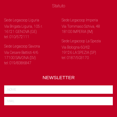
Statuto
Sede Legacoop Liguria
Sede Legacoop Imperia
Via Brigata Liguria, 105 r.
Via Tommaso Schiva, 48
16121 GENOVA (GE)
18100 IMPERIA (IM)
tel: 010/572111
Sede Legacoop La Spezia
Sede Legacoop Savona
Via Bologna 60/62
Via Cesare Battisti 4/6
19126 LA SPEZIA (SP)
17100 SAVONA (SV)
tel: 0187/503170
tel: 019/8386847
NEWSLETTER