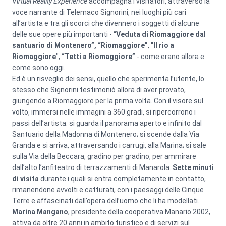
Virtual Reality Experience
accompagna i visitatori, attraverso la
voce narrante di Telemaco Signorini, nei luoghi più cari
all’artista e tra gli scorci che divennero i soggetti di alcune
delle sue opere più importanti - “
Veduta di Riomaggiore dal
santuario di Montenero”,
“Riomaggiore”
,
"Il rio a
Riomaggiore
",
“Tetti a Riomaggiore”
- come erano allora e
come sono oggi.
Ed è un risveglio dei sensi, quello che sperimenta l’utente, lo
stesso che Signorini testimoniò allora di aver provato,
giungendo a Riomaggiore per la prima volta. Con il visore sul
volto, immersi nelle immagini a 360 gradi, si ripercorrono i
passi dell’artista: si guarda il panorama aperto e infinito dal
Santuario della Madonna di Montenero; si scende dalla Via
Granda e si arriva, attraversando i carrugi, alla Marina; si sale
sulla Via della Beccara, gradino per gradino, per ammirare
dall’alto l’anfiteatro di terrazzamenti di Manarola.
Sette minuti
di visita
durante i quali si entra completamente in contatto,
rimanendone avvolti e catturati, con i paesaggi delle Cinque
Terre e affascinati dall’opera dell’uomo che li ha modellati.
Marina Mangano
, presidente della cooperativa Manario 2002,
attiva da oltre 20 anni in ambito turistico e di servizi sul