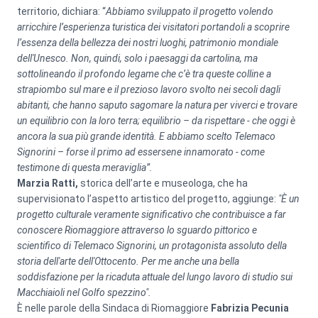
territorio, dichiara: “
Abbiamo sviluppato il progetto volendo
arricchire l’esperienza turistica dei visitatori portandoli a scoprire
l’essenza della bellezza dei nostri luoghi, patrimonio mondiale
dell'Unesco. Non, quindi, solo i paesaggi da cartolina, ma
sottolineando il profondo legame che c’è tra queste colline a
strapiombo sul mare e il prezioso lavoro svolto nei secoli dagli
abitanti, che hanno saputo sagomare la natura per viverci e trovare
un equilibrio con la loro terra; equilibrio – da rispettare - che oggi è
ancora la sua più grande identità. E abbiamo scelto Telemaco
Signorini – forse il primo ad essersene innamorato - come
testimone di questa meraviglia”.
Marzia Ratti,
storica dell’arte e museologa, che ha
supervisionato l’aspetto artistico del progetto, aggiunge:
"È un
progetto culturale veramente significativo che contribuisce a far
conoscere Riomaggiore attraverso lo sguardo pittorico e
scientifico di Telemaco Signorini, un protagonista assoluto della
storia dell'arte dell'Ottocento. Per me anche una bella
soddisfazione per la ricaduta attuale del lungo lavoro di studio sui
Macchiaioli nel Golfo spezzino".
È nelle parole della Sindaca di Riomaggiore
Fabrizia Pecunia