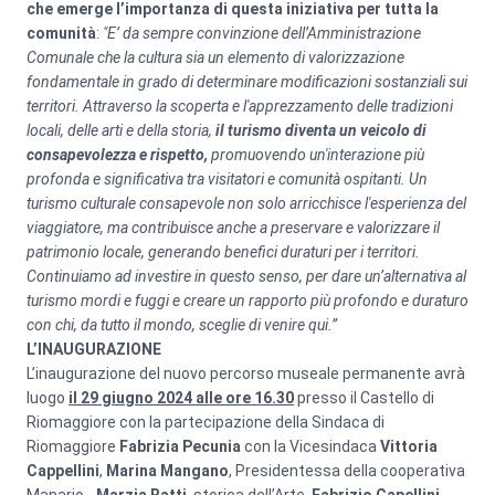
che emerge l’importanza di questa iniziativa per tutta la
comunità
:
"E’ da sempre convinzione dell’Amministrazione
Comunale che la cultura sia un elemento di valorizzazione
fondamentale in grado di determinare modificazioni sostanziali sui
territori. Attraverso la scoperta e l'apprezzamento delle tradizioni
locali, delle arti e della storia,
il turismo diventa un veicolo di
consapevolezza e rispetto,
promuovendo un'interazione più
profonda e significativa tra visitatori e comunità ospitanti. Un
turismo culturale consapevole non solo arricchisce l'esperienza del
viaggiatore, ma contribuisce anche a preservare e valorizzare il
patrimonio locale, generando benefici duraturi per i territori.
Continuiamo ad investire in questo senso, per dare un’alternativa al
turismo mordi e fuggi e creare un rapporto più profondo e duraturo
con chi, da tutto il mondo, sceglie di venire qui.”
L’INAUGURAZIONE
L’inaugurazione del nuovo percorso museale permanente avrà
luogo
il 29 giugno 2024 alle ore 16.30
presso il Castello di
Riomaggiore con la partecipazione della Sindaca di
Riomaggiore
Fabrizia Pecunia
con la Vicesindaca
Vittoria
Cappellini
,
Marina Mangano
, Presidentessa della cooperativa