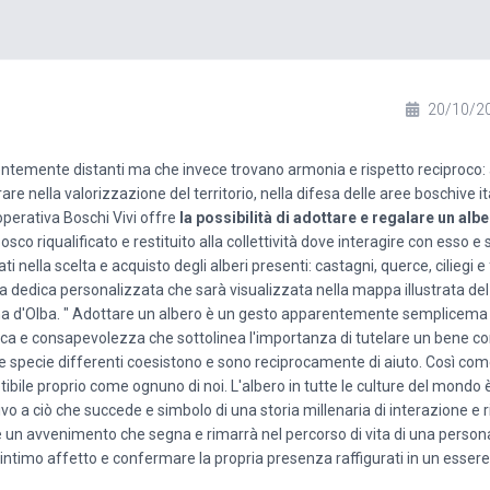
20/10/2
ntemente distanti ma che invece trovano armonia e rispetto reciproco:
nella valorizzazione del territorio, nella difesa delle aree boschive it
ooperativa Boschi Vivi offre
la possibilità di adottare e regalare un alb
osco riqualificato e restituito alla collettività dove interagire con esso e
ati nella scelta e acquisto degli alberi presenti: castagni, querce, ciliegi e
 una dedica personalizzata che sarà visualizzata nella mappa illustrata de
na d'Olba. " Adottare un albero è un gesto apparentemente semplicema 
tica e consapevolezza che sottolinea l'importanza di tutelare un bene
e specie differenti coesistono e sono reciprocamente di aiuto. Così com
etibile proprio come ognuno di noi. L'albero in tutte le culture del mondo 
o a ciò che succede e simbolo di una storia millenaria di interazione e r
e un avvenimento che segna e rimarrà nel percorso di vita di una perso
intimo affetto e confermare la propria presenza raffigurati in un essere