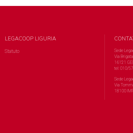
LEGACOOP LIGURIA
CONTA
Sede Lega
Statuto
Via Brigata
16121 GE
tel: 010/
Sede Lega
Via Tomma
18100 IMP