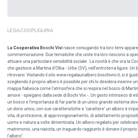
LEGACOOPLIGURIA
La
Cooperativa
Boschi Vivi
nasce coniugando tra loro temi appare
commemorazione. Due tematiche che unite tra loro riescono a operare 
attuare una particolare sensibilità sociale . La novità è che ora la C
che gestisce a Martina d'Olba - Urbe (SV), nell'entroterra ligure. Un b
ritrovarsi. Visitando il sito www.regalaunalbero.boschivivi.it, si è guid
scegliendo il proprio albero è possibile per chi lo desidera inserire
mappa fiabesca come l'atmosfera che si respira nel bosco di Marti
amore - spiegano dalla sede di Bochi Vivi -
.
Un gesto intrinseco di e
un bosco e l'importanza di far parte di un unico grande sistema dov
un dono unico, con sue caratteristiche e 'carattere' un albero è irrip
vita, di protezione, di approvvigionamento, di adattamento propositiv
uomo e natura a volte dimenticata. Un albero regalato per celebrar
matrimonio, una nascita, un traguardo raggiunto è donare il proprio 
l'albero".