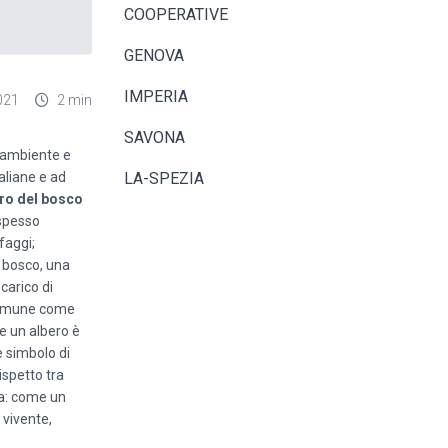
COOPERATIVE
GENOVA
IMPERIA
021
2 min
SAVONA
 ambiente e
LA-SPEZIA
aliane e ad
ero del bosco
 spesso
 faggi;
l bosco, una
carico di
 comune come
e un albero è
è simbolo di
ispetto tra
na: come un
 vivente,