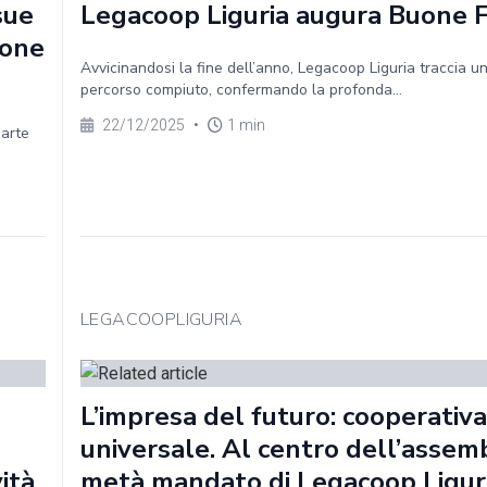
sue
Legacoop Liguria augura Buone 
ione
Avvicinandosi la fine dell’anno, Legacoop Liguria traccia un
percorso compiuto, confermando la profonda...
22/12/2025
•
1 min
parte
LEGACOOPLIGURIA
L’impresa del futuro: cooperativa
universale. Al centro dell’assem
vità
metà mandato di Legacoop Ligur