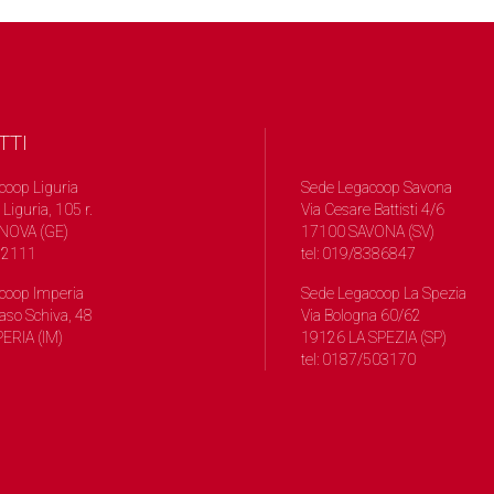
TTI
coop Liguria
Sede Legacoop Savona
 Liguria, 105 r.
Via Cesare Battisti 4/6
NOVA (GE)
17100 SAVONA (SV)
572111
tel: 019/8386847
coop Imperia
Sede Legacoop La Spezia
so Schiva, 48
Via Bologna 60/62
ERIA (IM)
19126 LA SPEZIA (SP)
tel: 0187/503170