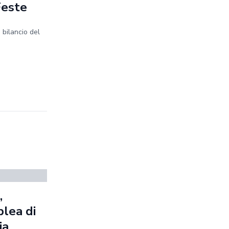
Feste
 bilancio del
,
blea di
ia