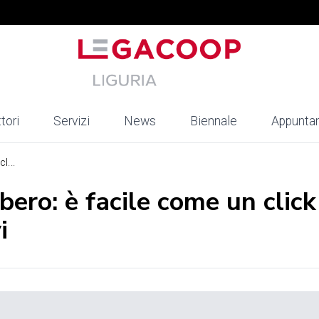
tori
Servizi
News
Biennale
Appunta
l...
bero: è facile come un click
i