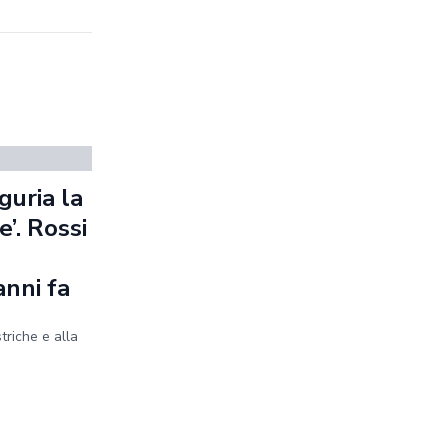
guria la
’. Rossi
anni fa
striche e alla