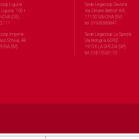
coop Liguria
Sede Legacoop Savona
 Liguria, 105 r.
Via Cesare Battisti 4/6
NOVA (GE)
17100 SAVONA (SV)
572111
tel: 019/8386847
coop Imperia
Sede Legacoop La Spezia
so Schiva, 48
Via Bologna 60/62
ERIA (IM)
19126 LA SPEZIA (SP)
tel: 0187/503170