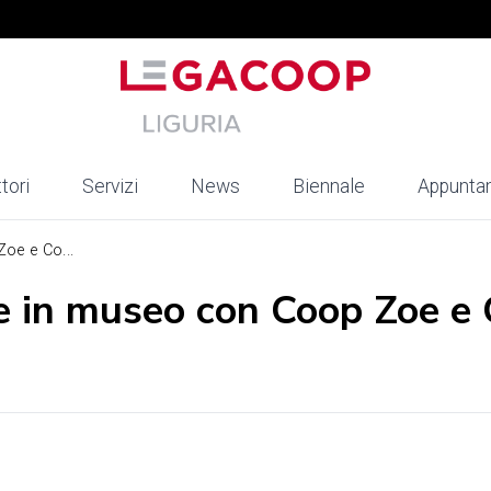
tori
Servizi
News
Biennale
Appunta
oe e Co...
 in museo con Coop Zoe e