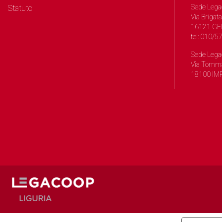
Sede Lega
Statuto
Via Brigata
16121 GE
tel: 010/
Sede Lega
Via Tomma
18100 IMP