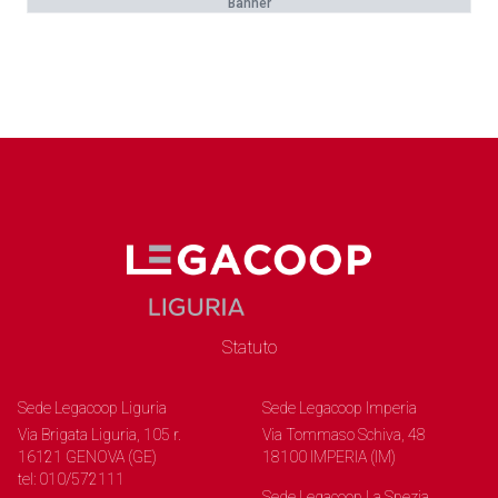
Banner
Statuto
Sede Legacoop Liguria
Sede Legacoop Imperia
Via Brigata Liguria, 105 r.
Via Tommaso Schiva, 48
16121 GENOVA (GE)
18100 IMPERIA (IM)
tel: 010/572111
Sede Legacoop La Spezia