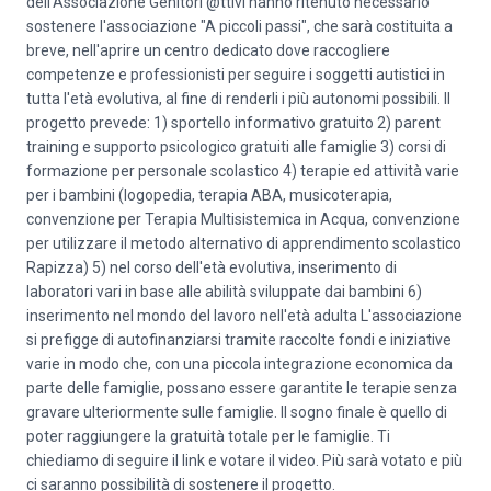
dell’Associazione Genitori @ttivi hanno ritenuto necessario
sostenere l'associazione "A piccoli passi", che sarà costituita a
breve, nell'aprire un centro dedicato dove raccogliere
competenze e professionisti per seguire i soggetti autistici in
tutta l'età evolutiva, al fine di renderli i più autonomi possibili. Il
progetto prevede: 1) sportello informativo gratuito 2) parent
training e supporto psicologico gratuiti alle famiglie 3) corsi di
formazione per personale scolastico 4) terapie ed attività varie
per i bambini (logopedia, terapia ABA, musicoterapia,
convenzione per Terapia Multisistemica in Acqua, convenzione
per utilizzare il metodo alternativo di apprendimento scolastico
Rapizza) 5) nel corso dell'età evolutiva, inserimento di
laboratori vari in base alle abilità sviluppate dai bambini 6)
inserimento nel mondo del lavoro nell'età adulta L'associazione
si prefigge di autofinanziarsi tramite raccolte fondi e iniziative
varie in modo che, con una piccola integrazione economica da
parte delle famiglie, possano essere garantite le terapie senza
gravare ulteriormente sulle famiglie. Il sogno finale è quello di
poter raggiungere la gratuità totale per le famiglie. Ti
chiediamo di seguire il link e votare il video. Più sarà votato e più
ci saranno possibilità di sostenere il progetto.