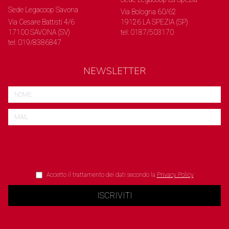
Sede Legacoop Savona
Via Bologna 60/62
Via Cesare Battisti 4/6
19126 LA SPEZIA (SP)
17100 SAVONA (SV)
tel: 0187/503170
tel: 019/8386847
NEWSLETTER
Accetto il trattamento dei dati secondo la
Privacy Policy
ISCRIVITI