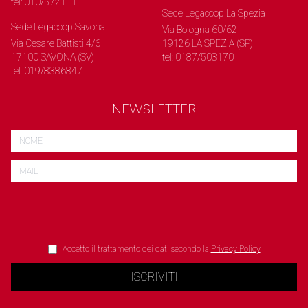
tel: 010/572111
Sede Legacoop La Spezia
Sede Legacoop Savona
Via Bologna 60/62
Via Cesare Battisti 4/6
19126 LA SPEZIA (SP)
17100 SAVONA (SV)
tel: 0187/503170
tel: 019/8386847
NEWSLETTER
Accetto il trattamento dei dati secondo la
Privacy Policy
ISCRIVITI