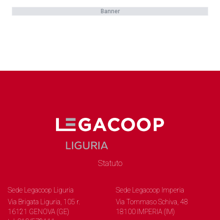
Banner
Statuto
Sede Legacoop Liguria
Sede Legacoop Imperia
Via Brigata Liguria, 105 r.
Via Tommaso Schiva, 48
16121 GENOVA (GE)
18100 IMPERIA (IM)