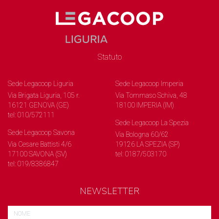
Statuto
Sede Legacoop Liguria
Sede Legacoop Imperia
Via Brigata Liguria, 105 r.
Via Tommaso Schiva, 48
16121 GENOVA (GE)
18100 IMPERIA (IM)
tel: 010/572111
Sede Legacoop La Spezia
Sede Legacoop Savona
Via Bologna 60/62
Via Cesare Battisti 4/6
19126 LA SPEZIA (SP)
17100 SAVONA (SV)
tel: 0187/503170
tel: 019/8386847
NEWSLETTER