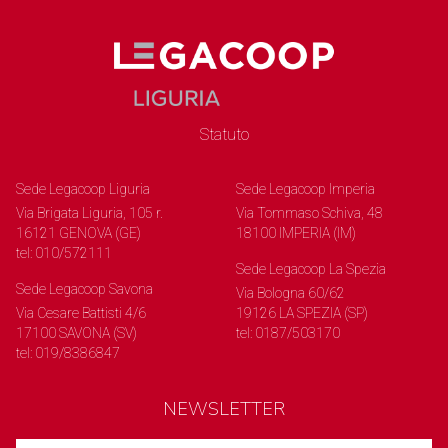
Statuto
Sede Legacoop Liguria
Sede Legacoop Imperia
Via Brigata Liguria, 105 r.
Via Tommaso Schiva, 48
16121 GENOVA (GE)
18100 IMPERIA (IM)
tel: 010/572111
Sede Legacoop La Spezia
Sede Legacoop Savona
Via Bologna 60/62
Via Cesare Battisti 4/6
19126 LA SPEZIA (SP)
17100 SAVONA (SV)
tel: 0187/503170
tel: 019/8386847
NEWSLETTER