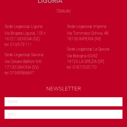
Statuto
Sede Legacoop Liguria
Sede Legacoop Imperia
Via Brigata Liguria, 105 r.
Via Tommaso Schiva, 48
16121 GENOVA (GE)
18100 IMPERIA (IM)
tel: 010/572111
Sede Legacoop La Spezia
Sede Legacoop Savona
Via Bologna 60/62
Via Cesare Battisti 4/6
19126 LA SPEZIA (SP)
17100 SAVONA (SV)
tel: 0187/503170
tel: 019/8386847
NEWSLETTER