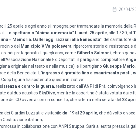
20/04/2
rano il 25 aprile e ogni anno si impegna per tramandare la memoria della 
ali.
Lo spettacolo “Anima = memoria”
Lunedì 25 aprile
, alle 17.30, al
T
ima = Memoria. Dalle leggi razziali alla Benedicta
", del cantautore G
trocinio del
Municipio V Valpolcevera
, ripercorre storie di resistenza e
 grandi protagonisti di quegli anni, come
Gilberto Salmoni
, ebreo geno
ell’Associazione Nazionale Ex Deportati; il partigiano compositore
Ange
igiana originale nel testo e nella musica); e il partigiano
Giuseppe Merlo
rage della Benedicta.
L’ingresso è gratuito fino a esaurimento posti, 
Coop Liguria ha sostenuto queste iniziative:
esistenza e contro la guerra
, realizzato dall’
ANPI
di Prà, coinvolgendo l
nate dal duo acustico
SkyDive
, mentre la copertina è stata votata dai citta
one del CD avverrà con un concerto, che si terrà nella serata del
23 apri
ca dei Giardini Luzzati e visitabile
dal 19 al 29 aprile
, che dà volto e voce
 Costituzione italiana;
promossa in collaborazione con ANPI Struppa. Sarà allestita presso la gal