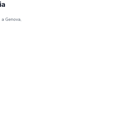
ia
e a Genova,