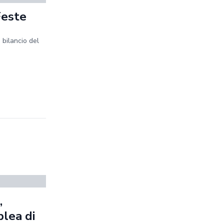
Feste
 bilancio del
,
blea di