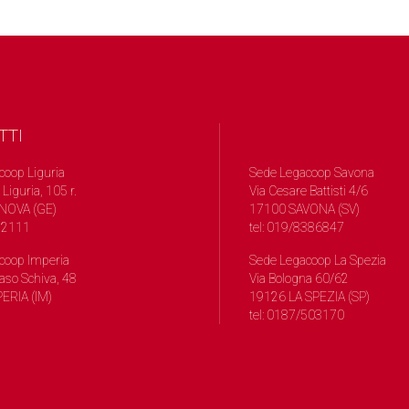
TTI
coop Liguria
Sede Legacoop Savona
 Liguria, 105 r.
Via Cesare Battisti 4/6
NOVA (GE)
17100 SAVONA (SV)
572111
tel: 019/8386847
coop Imperia
Sede Legacoop La Spezia
so Schiva, 48
Via Bologna 60/62
ERIA (IM)
19126 LA SPEZIA (SP)
tel: 0187/503170