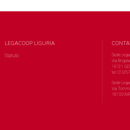
LEGACOOP LIGURIA
CONTA
Sede Lega
Statuto
Via Brigata
16121 GE
tel: 010/
Sede Lega
Via Tomma
18100 IMP