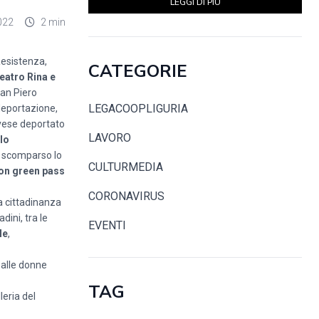
LEGGI DI PIÙ
022
2 min
Resistenza,
CATEGORIE
eatro Rina e
ian Piero
LEGACOOPLIGURIA
 deportazione,
vese deportato
LAVORO
lo
, scomparso lo
CULTURMEDIA
con green pass
CORONAVIRUS
a cittadinanza
dini, tra le
EVENTI
le
,
 alle donne
TAG
leria del