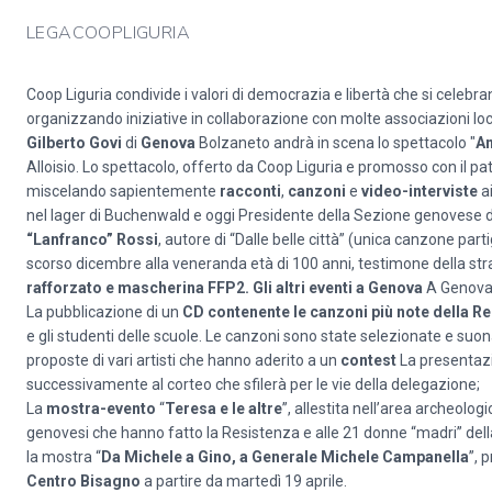
LEGACOOPLIGURIA
Coop Liguria condivide i valori di democrazia e libertà che si celeb
organizzando iniziative in collaborazione con molte associazioni loc
Gilberto Govi
di
Genova
Bolzaneto andrà in scena lo spettacolo "
An
Alloisio. Lo spettacolo, offerto da Coop Liguria e promosso con il pa
miscelando sapientemente
racconti
,
canzoni
e
video-interviste
ai
nel lager di Buchenwald e oggi Presidente della Sezione genovese d
“Lanfranco” Rossi
, autore di “Dalle belle città” (unica canzone part
scorso dicembre alla veneranda età di 100 anni, testimone della st
rafforzato e mascherina FFP2.
Gli altri eventi a Genova
A Genova 
La pubblicazione di un
CD contenente le canzoni più note della R
e gli studenti delle scuole. Le canzoni sono state selezionate e suo
proposte di vari artisti che hanno aderito a un
contest
La presentazi
successivamente al corteo che sfilerà per le vie della delegazione;
La
mostra-evento
“
Teresa e le altre
”, allestita nell’area archeologi
genovesi che hanno fatto la Resistenza e alle 21 donne “madri” della
la mostra “
Da Michele a Gino, a Generale Michele Campanella
”, 
Centro Bisagno
a partire da martedì 19 aprile.