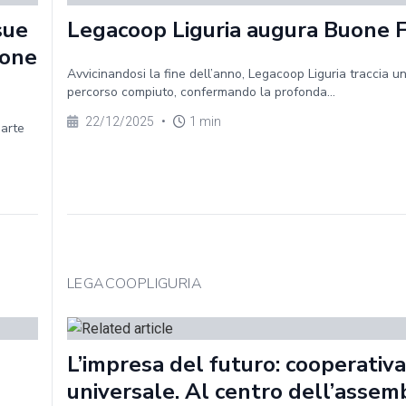
sue
Legacoop Liguria augura Buone 
ione
Avvicinandosi la fine dell’anno, Legacoop Liguria traccia un
percorso compiuto, confermando la profonda...
22/12/2025
•
1 min
parte
LEGACOOPLIGURIA
L’impresa del futuro: cooperativa
universale. Al centro dell’assem