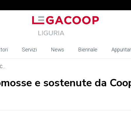
tori
Servizi
News
Biennale
Appunta
...
promosse e sostenute da Coo