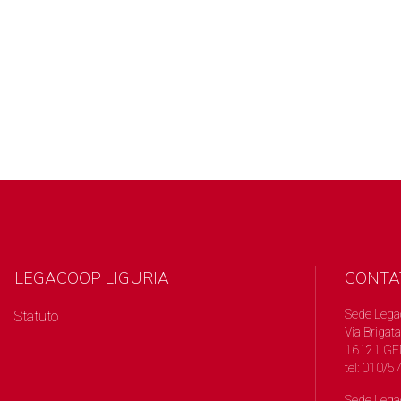
LEGACOOP LIGURIA
CONTA
Sede Lega
Statuto
Via Brigata
16121 GE
tel: 010/
Sede Lega