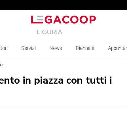
tori
Servizi
News
Biennale
Appunta
 c...
to in piazza con tutti i