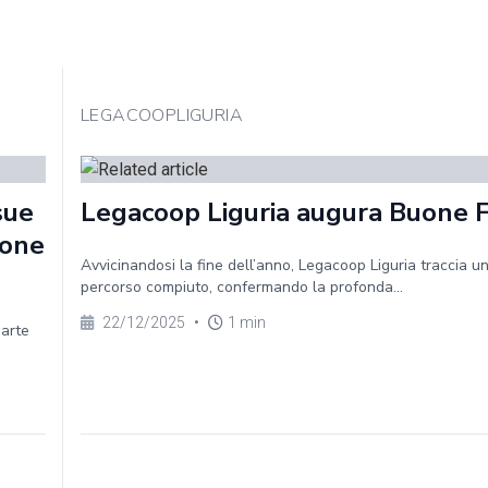
LEGACOOPLIGURIA
sue
Legacoop Liguria augura Buone 
ione
Avvicinandosi la fine dell’anno, Legacoop Liguria traccia un
percorso compiuto, confermando la profonda...
22/12/2025
•
1 min
parte