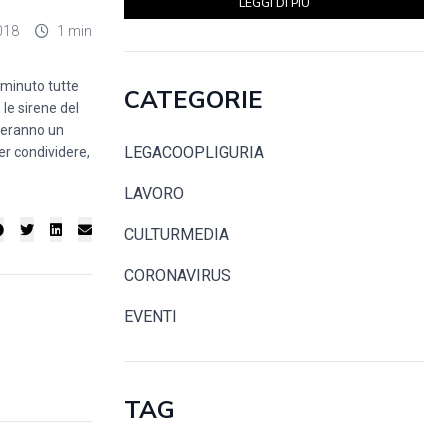
LEGGI DI PIÙ
018
1 min
 minuto tutte
CATEGORIE
 le sirene del
eranno un
LEGACOOPLIGURIA
er condividere,
LAVORO
CULTURMEDIA
CORONAVIRUS
EVENTI
TAG