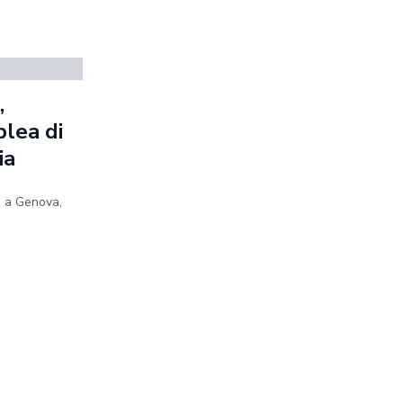
,
blea di
ia
e a Genova,