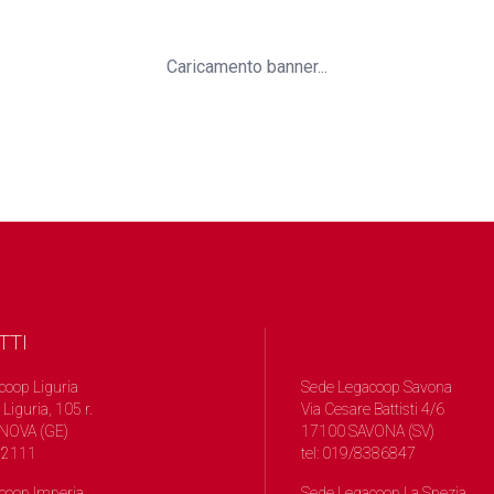
Caricamento banner...
TTI
coop Liguria
Sede Legacoop Savona
 Liguria, 105 r.
Via Cesare Battisti 4/6
NOVA (GE)
17100 SAVONA (SV)
572111
tel: 019/8386847
coop Imperia
Sede Legacoop La Spezia