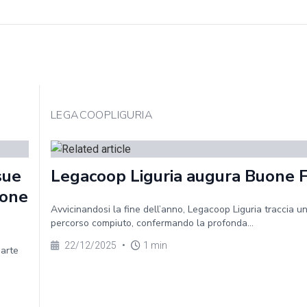
LEGACOOPLIGURIA
sue
Legacoop Liguria augura Buone 
ione
Avvicinandosi la fine dell’anno, Legacoop Liguria traccia un
percorso compiuto, confermando la profonda...
22/12/2025
•
1 min
parte