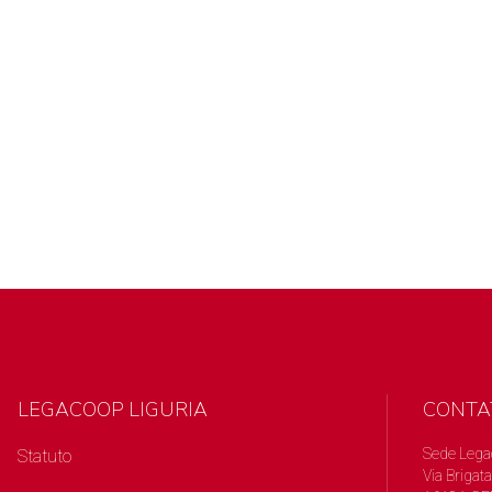
LEGACOOP LIGURIA
CONTA
Sede Lega
Statuto
Via Brigata