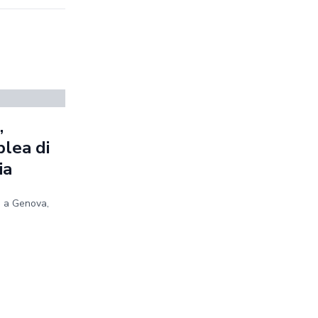
,
blea di
ia
e a Genova,