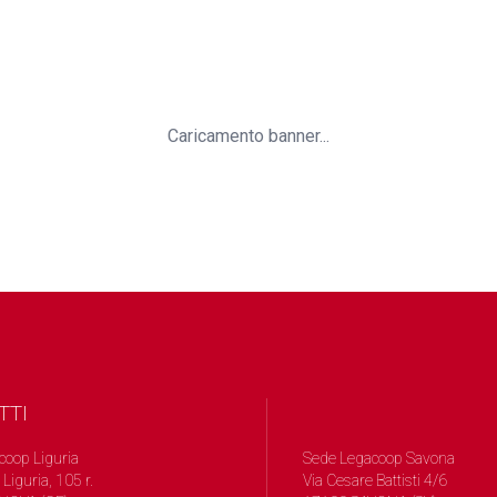
Caricamento banner...
TTI
coop Liguria
Sede Legacoop Savona
 Liguria, 105 r.
Via Cesare Battisti 4/6