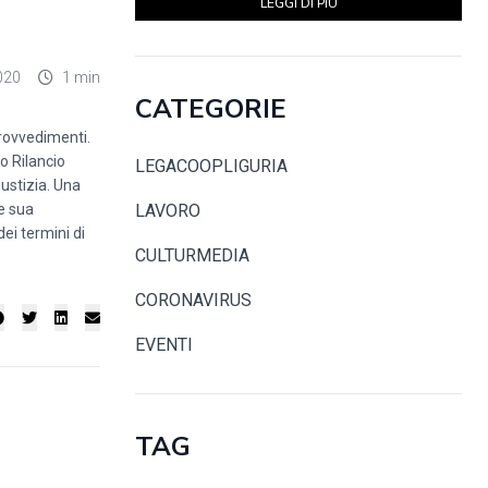
LEGGI DI PIÙ
020
1 min
CATEGORIE
provvedimenti.
to Rilancio
LEGACOOPLIGURIA
iustizia. Una
 e sua
LAVORO
ei termini di
CULTURMEDIA
CORONAVIRUS
EVENTI
TAG