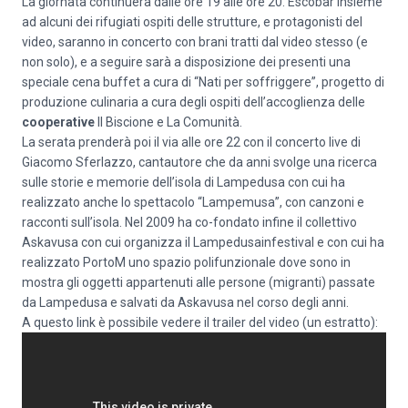
La giornata continuerà dalle ore 19 alle ore 20. Escobar insieme
ad alcuni dei rifugiati ospiti delle strutture, e protagonisti del
video, saranno in concerto con brani tratti dal video stesso (e
non solo), e a seguire sarà a disposizione dei presenti una
speciale cena buffet a cura di “Nati per soffriggere”, progetto di
produzione culinaria a cura degli ospiti dell’accoglienza delle
cooperative
Il Biscione e La Comunità.
La serata prenderà poi il via alle ore 22 con il concerto live di
Giacomo Sferlazzo, cantautore che da anni svolge una ricerca
sulle storie e memorie dell’isola di Lampedusa con cui ha
realizzato anche lo spettacolo “Lampemusa”, con canzoni e
racconti sull’isola. Nel 2009 ha co-fondato infine il collettivo
Askavusa con cui organizza il Lampedusainfestival e con cui ha
realizzato PortoM uno spazio polifunzionale dove sono in
mostra gli oggetti appartenuti alle persone (migranti) passate
da Lampedusa e salvati da Askavusa nel corso degli anni.
A questo link è possibile vedere il trailer del video (un estratto):