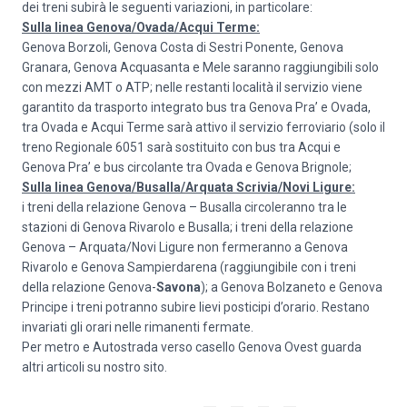
dei treni subirà le seguenti variazioni, in particolare:
Sulla linea Genova/Ovada/Acqui Terme:
Genova Borzoli, Genova Costa di Sestri Ponente, Genova
Granara, Genova Acquasanta e Mele saranno raggiungibili solo
con mezzi AMT o ATP; nelle restanti località il servizio viene
garantito da trasporto integrato bus tra Genova Pra’ e Ovada,
tra Ovada e Acqui Terme sarà attivo il servizio ferroviario (solo il
treno Regionale 6051 sarà sostituito con bus tra Acqui e
Genova Pra’ e bus circolante tra Ovada e Genova Brignole;
Sulla linea Genova/Busalla/Arquata Scrivia/Novi Ligure:
i treni della relazione Genova – Busalla circoleranno tra le
stazioni di Genova Rivarolo e Busalla; i treni della relazione
Genova – Arquata/Novi Ligure non fermeranno a Genova
Rivarolo e Genova Sampierdarena (raggiungibile con i treni
della relazione Genova-
Savona
); a Genova Bolzaneto e Genova
Principe i treni potranno subire lievi posticipi d’orario. Restano
invariati gli orari nelle rimanenti fermate.
Per metro e Autostrada verso casello Genova Ovest guarda
altri articoli su nostro sito.