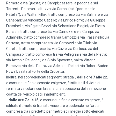
Romero e via Questa; via Campi; passerella pedonale sul
Torrente Polcevera altezza via Campi (c.d. “ponte delle
Ratelle”); via Walter Fillak, tratto compreso tra via Salinero e via
Canepari; via Vincenzo Capello; via Enrico Porro; via Giuseppe
Frassinello; via Egisto Bezzi; via Sebastiano Biagini; via Pietro
Borsieri, tratto compreso tra via Camozzi e via Campi; via
Adamello, tratto compreso tra via Camozzi e via Frassinello; via
Certosa, tratto compreso tra via Camozzi e via Fillak; via
Garello, tratto compreso tra via Gaz e via Certosa; via del
Campasso, tratto compreso tra via Pellegrini e via della Pietra;
via Antonio Pellegrini; via Silvio Spaventa; salita Vittorio
Bersezio; via della Pietra; via Adelaide Ristori; via Robert Baden
Powell; salita al Forte della Crocetta.
Inoltre, nei sopraelencati segmenti stradali,
dalle ore 7 alle 22
,
e comunque fino a cessate esigenze, è istituito il divieto di
fermata veicolare con la sanzione accessoria della rimozione
coatta del veicolo degli inadempienti;
- dalle ore 7 alle 15
, e comunque fino a cessate esigenze, è
istituito il divieto di transito veicolare e pedonale nell’area
compresa tra il predetto perimetro ed i meglio sotto elencati