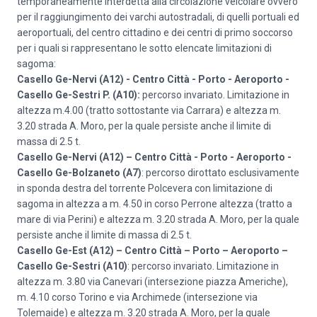
temporaneamente interdetta alla circolazione veicolare ovvero
per il raggiungimento dei varchi autostradali, di quelli portuali ed
aeroportuali, del centro cittadino e dei centri di primo soccorso
per i quali si rappresentano le sotto elencate limitazioni di
sagoma:
Casello Ge-Nervi (A12) - Centro Città - Porto - Aeroporto -
Casello Ge-Sestri P. (A10):
percorso invariato. Limitazione in
altezza m.4.00 (tratto sottostante via Carrara) e altezza m.
3.20 strada A. Moro, per la quale persiste anche il limite di
massa di 2.5 t.
Casello Ge-Nervi (A12) – Centro Città - Porto - Aeroporto -
Casello Ge-Bolzaneto (A7)
: percorso dirottato esclusivamente
in sponda destra del torrente Polcevera con limitazione di
sagoma in altezza a m. 4.50 in corso Perrone altezza (tratto a
mare di via Perini) e altezza m. 3.20 strada A. Moro, per la quale
persiste anche il limite di massa di 2.5 t.
Casello Ge-Est (A12) – Centro Città – Porto – Aeroporto –
Casello Ge-Sestri (A10)
: percorso invariato. Limitazione in
altezza m. 3.80 via Canevari (intersezione piazza Americhe),
m. 4.10 corso Torino e via Archimede (intersezione via
Tolemaide) e altezza m. 3.20 strada A. Moro, per la quale