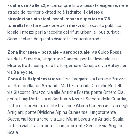
- dalle ore 7 alle 22
, e comunque fino a cessate esigenze, nelle
strade del territorio cittadino è
istituito il divieto di
circolazione ai veicoli aventi massa superiore a 7.5
tonnellate
fatta eccezione per i mezzi di trasporto pubblico
locale, i mezzi per la raccolta dei rifiuti urbani e i bus turistici.
Sono escluse da questo divieto le seguenti strade:
Zona litoranea – portuale – aeroportuale:
via Guido Rossa;
via della Superba; lungomare Canepa; ponte Elicoidale; via
Milano, tratto compreso tra lungomare Canepa e via Balleydier;
via Balleydier.
Zona Alta Valpolcevera:
via Ezio Faggioni; via Ferriere Bruzzo;
via Sardorella; via Armando Maffei; rotonda Cornelio Bertelli;
via Giacomo Bruzzo; via alle Antiche Bratte; ponte Omero Ciai;
ponte Luigi Ratto; via al Santuario Nostra Signora della Guardia,
tratto compreso tra ponte Divisione Alpina Cuneense e via degli
Artigiani; ponte Divisione Alpina Cuneense; lungotorrente
Secca; via Romairone; via Luigi Maria Levati; via Angelo Scala;
tutta la viabilità a monte di lungotorrente Secca e via Angelo
Scala.