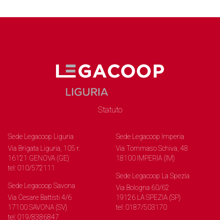
Statuto
Sede Legacoop Liguria
Sede Legacoop Imperia
Via Brigata Liguria, 105 r.
Via Tommaso Schiva, 48
16121 GENOVA (GE)
18100 IMPERIA (IM)
tel: 010/572111
Sede Legacoop La Spezia
Sede Legacoop Savona
Via Bologna 60/62
Via Cesare Battisti 4/6
19126 LA SPEZIA (SP)
17100 SAVONA (SV)
tel: 0187/503170
tel: 019/8386847