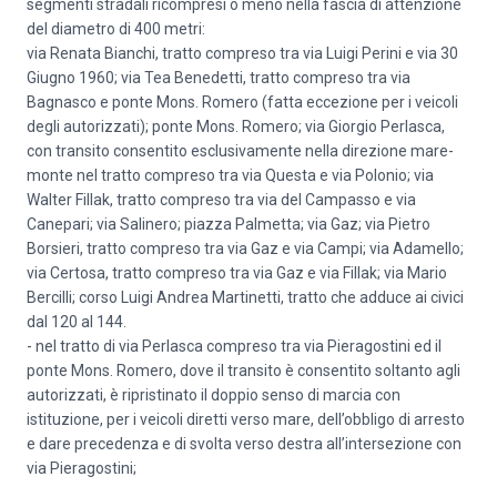
segmenti stradali ricompresi o meno nella fascia di attenzione
del diametro di 400 metri:
via Renata Bianchi, tratto compreso tra via Luigi Perini e via 30
Giugno 1960; via Tea Benedetti, tratto compreso tra via
Bagnasco e ponte Mons. Romero (fatta eccezione per i veicoli
degli autorizzati); ponte Mons. Romero; via Giorgio Perlasca,
con transito consentito esclusivamente nella direzione mare-
monte nel tratto compreso tra via Questa e via Polonio; via
Walter Fillak, tratto compreso tra via del Campasso e via
Canepari; via Salinero; piazza Palmetta; via Gaz; via Pietro
Borsieri, tratto compreso tra via Gaz e via Campi; via Adamello;
via Certosa, tratto compreso tra via Gaz e via Fillak; via Mario
Bercilli; corso Luigi Andrea Martinetti, tratto che adduce ai civici
dal 120 al 144.
- nel tratto di via Perlasca compreso tra via Pieragostini ed il
ponte Mons. Romero, dove il transito è consentito soltanto agli
autorizzati, è ripristinato il doppio senso di marcia con
istituzione, per i veicoli diretti verso mare, dell’obbligo di arresto
e dare precedenza e di svolta verso destra all’intersezione con
via Pieragostini;