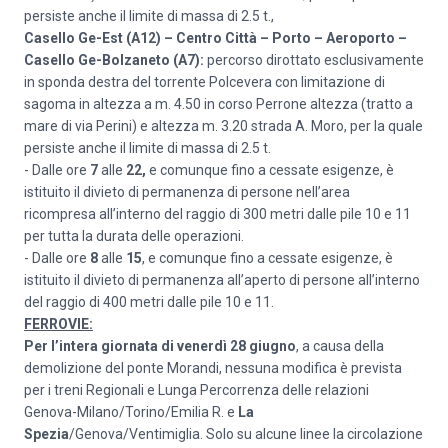
persiste anche il limite di massa di 2.5 t.,
Casello Ge-Est (A12) – Centro Città – Porto – Aeroporto –
Casello Ge-Bolzaneto (A7):
percorso dirottato esclusivamente
in sponda destra del torrente Polcevera con limitazione di
sagoma in altezza a m. 4.50 in corso Perrone altezza (tratto a
mare di via Perini) e altezza m. 3.20 strada A. Moro, per la quale
persiste anche il limite di massa di 2.5 t.
- Dalle ore
7
alle
22,
e comunque fino a cessate esigenze, è
istituito il divieto di permanenza di persone nell’area
ricompresa all’interno del raggio di 300 metri dalle pile 10 e 11
per tutta la durata delle operazioni.
- Dalle ore
8
alle
15
, e comunque fino a cessate esigenze, è
istituito il divieto di permanenza all’aperto di persone all’interno
del raggio di 400 metri dalle pile 10 e 11.
FERROVIE:
Per l’intera giornata di
venerdì 28 giugno
, a causa della
demolizione del ponte Morandi, nessuna modifica è prevista
per i treni Regionali e Lunga Percorrenza delle relazioni
Genova-Milano/Torino/Emilia R. e
La
Spezia
/Genova/Ventimiglia. Solo su alcune linee la circolazione