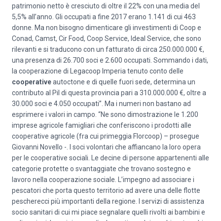
patrimonio netto è cresciuto di oltre il 22% con una media del
5,5% all’anno. Gli occupati a fine 2017 erano 1.141 di cui 463
donne. Ma non bisogno dimenticare gli investimenti di Coop e
Conad, Camst, Cir Food, Coop Service, Ideal Service, che sono
rilevanti e si traducono con un fatturato di circa 250.000.000 €,
una presenza di 26.700 soci e 2.600 occupati. Sommando i dati,
la cooperazione di Legacoop Imperia tenuto conto delle
cooperative
autoctone e di quelle fuori sede, determina un
contributo al Pil di questa provincia pari a 310.000.000 €, oltre a
30.000 soci e 4.050 occupati”. Ma i numeri non bastano ad
esprimere i valori in campo. “Ne sono dimostrazione le 1.200
imprese agricole famigliari che conferiscono i prodotti alle
cooperative agricole (fra cui primeggia Florcoop) – prosegue
Giovanni Novello -. I soci volontari che affiancano la loro opera
per le cooperative sociali. Le decine di persone appartenenti alle
categorie protette o svantaggiate che trovano sostegno e
lavoro nella cooperazione sociale. L’impegno ad associare i
pescatori che porta questo territorio ad avere una delle flotte
pescherecci più importanti della regione. I servizi di assistenza
socio sanitari di cui mi piace segnalare quelli rivolti ai bambini e